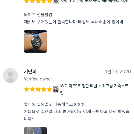
샤넬 J12 은장 숫자 블랙 세라믹밴드 시계
5 중에서
5
로 평가됨
와이프 선물할겸
제껏도 구매했는데 만족합니다 배송도 국내배송이 짱이네
기민희
1월 13, 2026
Verified owner
IWC 마크18 청판 메탈 + 최고급 가죽스트
랩
5 중에서
5
로 평가됨
좋네요 일요일도 배송해주고ㅎㅎㅎ
처음으로 일요일 배송 받아봤어요 어제 구매하고 바로 받았습
니다~