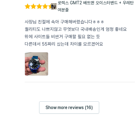
로렉스 GMT2 배트맨 오이스터밴드 + 우레탄
여분줄
5 중에서
5
로 평가됨
사장님 친절에 속아 구매해버렸습니다ㅎㅎㅎ
퀄리티도 나쁘지않고 무엇보다 국내배송인게 엄청 좋네요
위에 사이트들 비싼거 구매할 필요 없는 듯
다른데서 55짜리 샀는데 차이를 모르겠어요
Show more reviews (16)