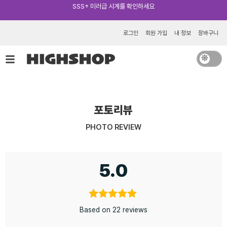
콘
SSS+ 미러급 시계를 확인하세요
텐
츠
로그인
회원 가입
내 정보
장바구니
로
건
너
뛰
기
포토리뷰
PHOTO REVIEW
5.0
Based on 22 reviews