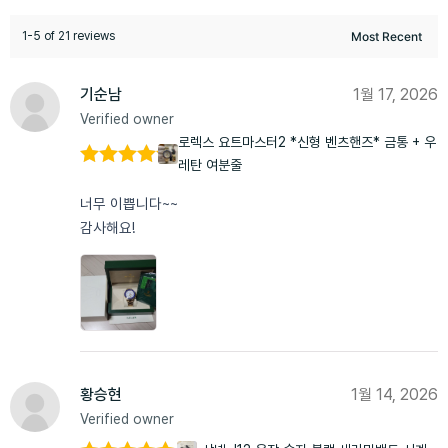
1-5 of 21 reviews
기순남
1월 17, 2026
Verified owner
로렉스 요트마스터2 *신형 벤츠핸즈* 금통 + 우
레탄 여분줄
5 중에서
5
로 평가
너무 이쁩니다~~
됨
감사해요!
황승현
1월 14, 2026
Verified owner