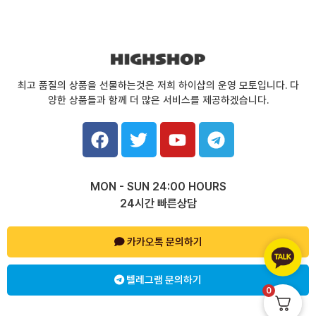
최고 품질의 상품을 선물하는것은 저희 하이샵의 운영 모토입니다. 다
양한 상품들과 함께 더 많은 서비스를 제공하겠습니다.
F
T
Y
T
a
w
o
e
c
i
u
l
e
t
t
e
MON - SUN 24:00 HOURS
b
t
u
g
24시간 빠른상담
o
e
b
r
o
r
e
a
k
카카오톡 문의하기
m
텔레그램 문의하기
0