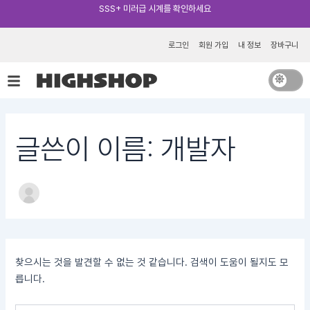
검
콘
SSS+ 미러급 시계를 확인하세요
색
텐
대
츠
로그인
회원 가입
내 정보
장바구니
상
로
건
너
뛰
기
글쓴이 이름: 개발자
찾으시는 것을 발견할 수 없는 것 같습니다. 검색이 도움이 될지도 모
릅니다.