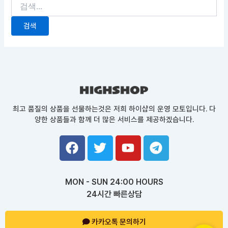
최고 품질의 상품을 선물하는것은 저희 하이샵의 운영 모토입니다. 다
양한 상품들과 함께 더 많은 서비스를 제공하겠습니다.
F
T
Y
T
a
w
o
e
c
i
u
l
e
t
t
e
MON - SUN 24:00 HOURS
b
t
u
g
24시간 빠른상담
o
e
b
r
o
r
e
a
k
카카오톡 문의하기
m