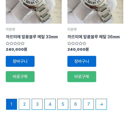
미분류
미분류
까르띠에 발롱블루 메탈 33mm
까르띠에 발롱블루 메탈 36mm
5
5
240,000
원
240,000
원
중
중
에
에
서
서
장바구니
장바구니
0
0
로
로
평
평
가
가
바로구매
바로구매
됨
됨
1
2
3
4
5
6
7
→