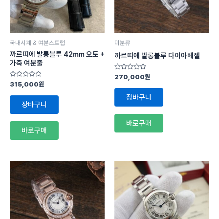
국내시계 & 여분스트랩
미분류
까르띠에 발롱블루 42mm 오토 +
까르띠에 발롱블루 다이아베젤
가죽 여분줄
5
270,000
원
중
5
315,000
원
에
중
서
에
장바구니
0
서
장바구니
로
0
평
로
가
평
바로구매
됨
가
바로구매
됨