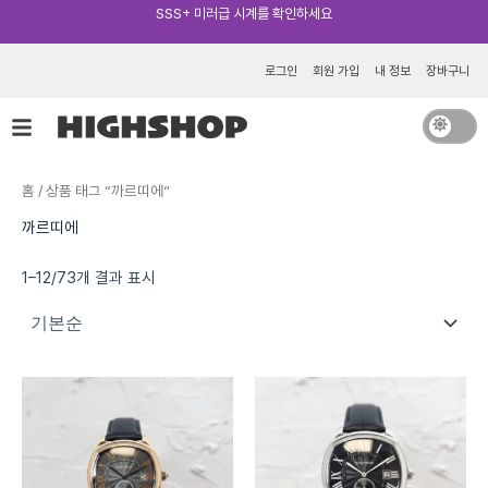
콘
텐
츠
로그인
회원 가입
내 정보
장바구니
로
건
너
뛰
홈
/ 상품 태그 “까르띠에”
기
까르띠에
1–12/73개 결과 표시