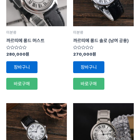
미분류
미분류
까르띠에 롱드 머스트
까르띠에 롱드 솔로 (남여 공용)
5
5
280,000
원
270,000
원
중
중
에
에
서
서
장바구니
장바구니
0
0
로
로
평
평
가
가
바로구매
바로구매
됨
됨