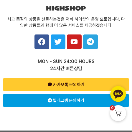
최고 품질의 상품을 선물하는것은 저희 하이샵의 운영 모토입니다. 다
양한 상품들과 함께 더 많은 서비스를 제공하겠습니다.
F
T
Y
T
a
w
o
e
c
i
u
l
e
t
t
e
MON - SUN 24:00 HOURS
b
t
u
g
24시간 빠른상담
o
e
b
r
o
r
e
a
k
카카오톡 문의하기
m
텔레그램 문의하기
0