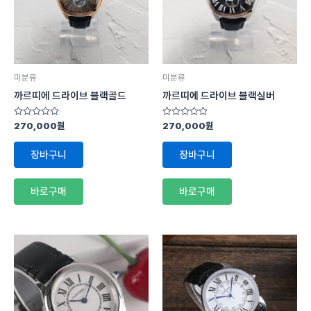
미분류
미분류
까르띠에 드라이브 블랙골드
까르띠에 드라이브 블랙실버
5
5
270,000
원
270,000
원
중
중
에
에
서
서
장바구니
장바구니
0
0
로
로
평
평
가
가
바로구매
바로구매
됨
됨