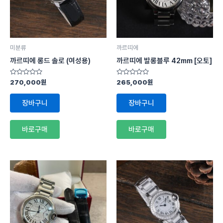
미분류
까르띠에
까르띠에 롱드 솔로 (여성용)
까르띠에 발롱블루 42mm [오토]
5
5
270,000
원
265,000
원
중
중
에
에
서
서
장바구니
장바구니
0
0
로
로
평
평
가
가
바로구매
바로구매
됨
됨