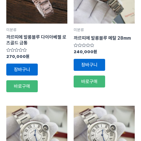
미분류
미분류
까르띠에 발롱블루 다이아베젤 로
까르띠에 발롱블루 메탈 28mm
즈골드 금통
5
240,000
원
중
5
270,000
원
에
중
서
에
장바구니
0
서
장바구니
로
0
평
로
가
평
바로구매
됨
가
바로구매
됨