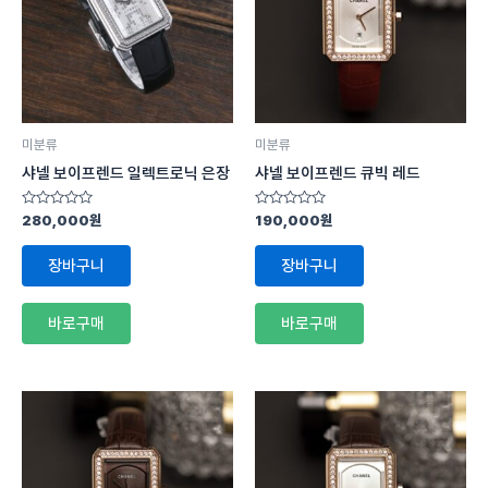
미분류
미분류
샤넬 보이프렌드 일렉트로닉 은장
샤넬 보이프렌드 큐빅 레드
5
5
280,000
원
190,000
원
중
중
에
에
서
서
장바구니
장바구니
0
0
로
로
평
평
가
가
바로구매
바로구매
됨
됨