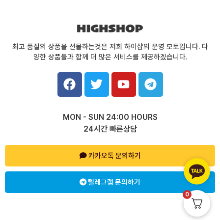
최고 품질의 상품을 선물하는것은 저희 하이샵의 운영 모토입니다. 다
양한 상품들과 함께 더 많은 서비스를 제공하겠습니다.
F
T
Y
T
a
w
o
e
c
i
u
l
e
t
t
e
MON - SUN 24:00 HOURS
b
t
u
g
24시간 빠른상담
o
e
b
r
o
r
e
a
k
카카오톡 문의하기
m
텔레그램 문의하기
0