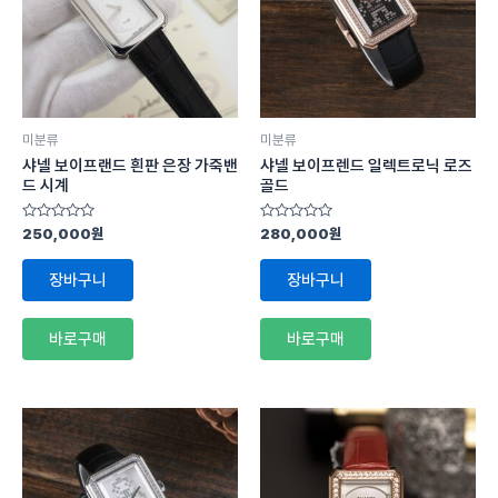
미분류
미분류
샤넬 보이프랜드 흰판 은장 가죽밴
샤넬 보이프렌드 일렉트로닉 로즈
드 시계
골드
5
5
250,000
원
280,000
원
중
중
에
에
서
서
장바구니
장바구니
0
0
로
로
평
평
가
가
바로구매
바로구매
됨
됨