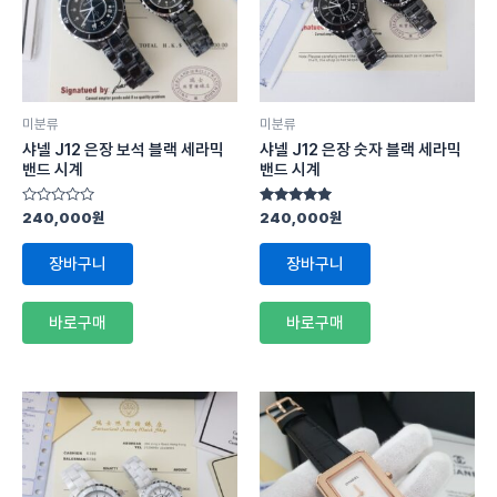
미분류
미분류
샤넬 J12 은장 보석 블랙 세라믹
샤넬 J12 은장 숫자 블랙 세라믹
밴드 시계
밴드 시계
5
5 중에서
240,000
원
240,000
원
중
5.00
에
로 평가됨
서
장바구니
장바구니
0
로
평
가
바로구매
바로구매
됨