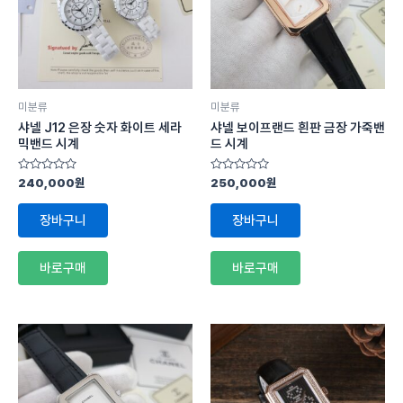
미분류
미분류
샤넬 J12 은장 숫자 화이트 세라
샤넬 보이프랜드 흰판 금장 가죽밴
믹밴드 시계
드 시계
5
5
240,000
원
250,000
원
중
중
에
에
서
서
장바구니
장바구니
0
0
로
로
평
평
가
가
바로구매
바로구매
됨
됨