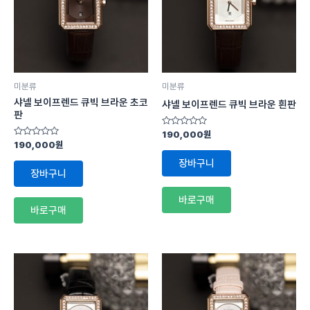
미분류
미분류
샤넬 보이프렌드 큐빅 브라운 초코
샤넬 보이프렌드 큐빅 브라운 흰판
판
5
190,000
원
중
5
190,000
원
에
중
서
에
장바구니
0
서
장바구니
로
0
평
로
가
평
바로구매
됨
가
바로구매
됨