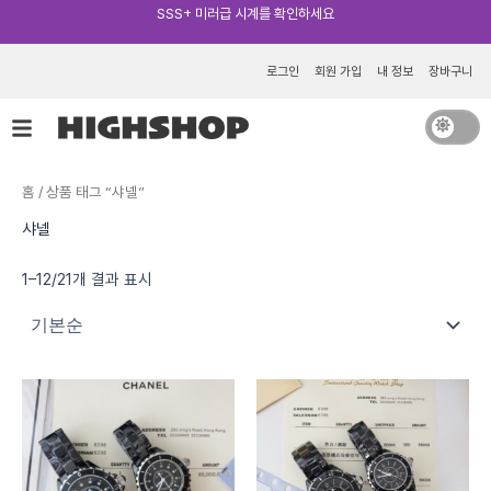
콘
텐
츠
로그인
회원 가입
내 정보
장바구니
로
건
너
뛰
홈
/ 상품 태그 “샤넬”
기
샤넬
1–12/21개 결과 표시