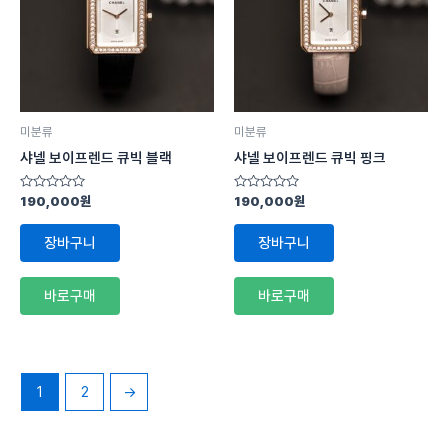
미분류
미분류
샤넬 보이프렌드 큐빅 블랙
샤넬 보이프렌드 큐빅 핑크
5
5
190,000
원
190,000
원
중
중
에
에
서
서
장바구니
장바구니
0
0
로
로
평
평
가
가
바로구매
바로구매
됨
됨
1
2
→