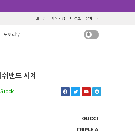
로그인
회원 가입
내 정보
장바구니
포토리뷰
메쉬밴드 시계
F
T
Y
T
 Stock
a
w
o
e
c
i
u
l
e
t
t
e
b
t
u
g
o
e
b
r
o
r
e
a
GUCCI
k
m
TRIPLE A