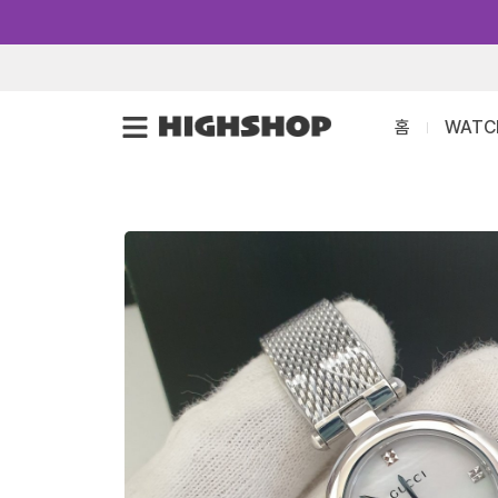
콘
텐
츠
로
홈
WATC
건
너
뛰
기