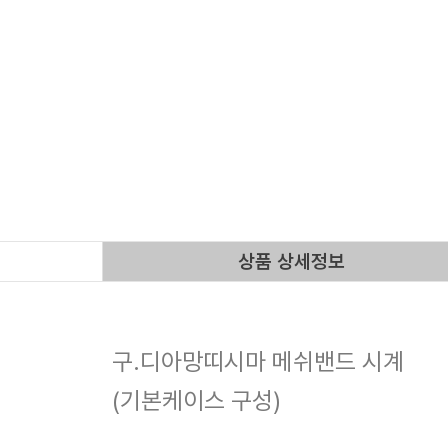
상품 상세정보
구.디아망띠시마 메쉬밴드 시계
(기본케이스 구성)