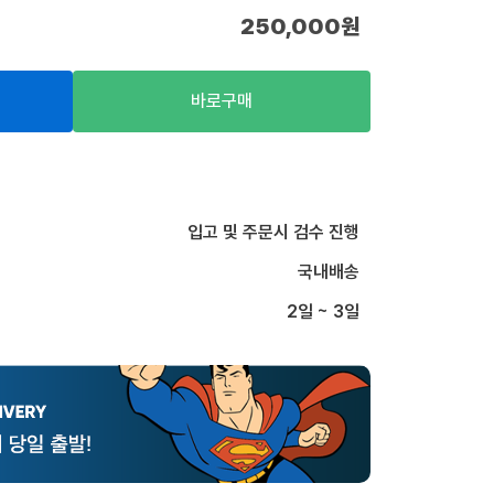
250,000
원
바로구매
입고 및 주문시 검수 진행
국내배송
2일 ~ 3일