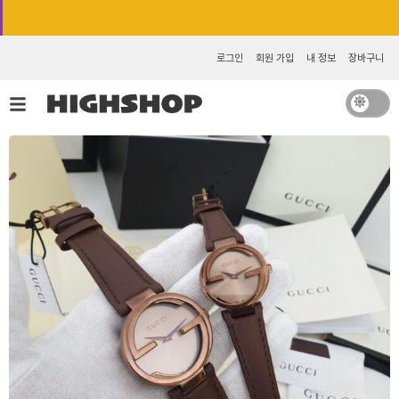
콘
카카오톡 추가 [바로가기]
텐
츠
로그인
회원 가입
내 정보
장바구니
로
건
너
뛰
기