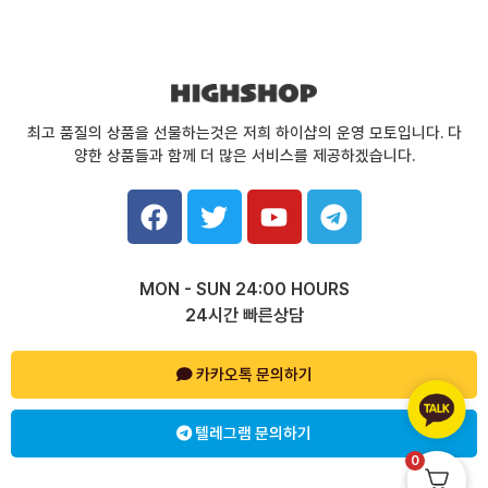
최고 품질의 상품을 선물하는것은 저희 하이샵의 운영 모토입니다. 다
양한 상품들과 함께 더 많은 서비스를 제공하겠습니다.
F
T
Y
T
a
w
o
e
c
i
u
l
e
t
t
e
MON - SUN 24:00 HOURS
b
t
u
g
24시간 빠른상담
o
e
b
r
o
r
e
a
k
카카오톡 문의하기
m
텔레그램 문의하기
0