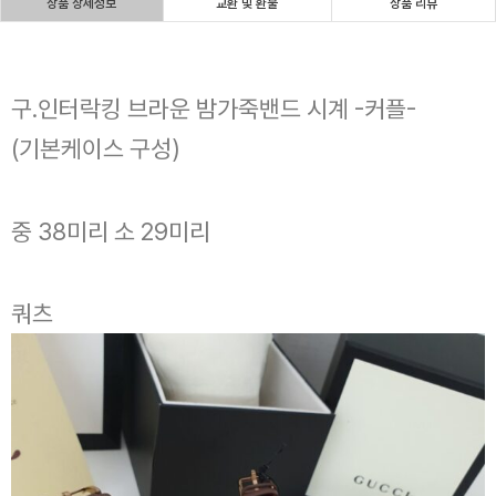
상품 상세정보
교환 및 환불
상품 리뷰
구.인터락킹 브라운 밤가죽밴드 시계 -커플-
(기본케이스 구성)
중 38미리 소 29미리
쿼츠