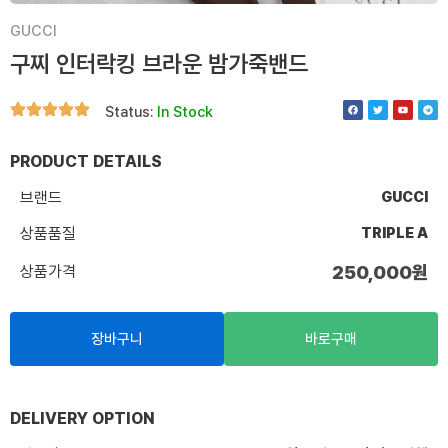
GUCCI
구찌 인터락킹 브라운 밤가죽밴드
F
T
Y
T
Status:
In Stock
a
w
o
e
c
i
u
l
e
t
t
e
b
t
u
g
o
e
b
r
PRODUCT DETAILS
o
r
e
a
k
m
브랜드
GUCCI
상품품질
TRIPLE A
상품가격
250,000
원
장바구니
바로구매
DELIVERY OPTION