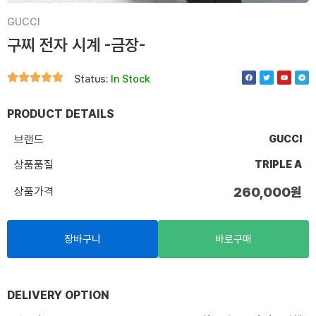
GUCCI
구찌 전자 시계 -금장-
F
T
Y
T
Status:
In Stock
a
w
o
e
c
i
u
l
e
t
t
e
b
t
u
g
o
e
b
r
PRODUCT DETAILS
o
r
e
a
k
m
브랜드
GUCCI
상품품질
TRIPLE A
상품가격
260,000
원
장바구니
바로구매
DELIVERY OPTION