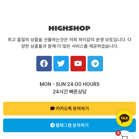
최고 품질의 상품을 선물하는것은 저희 하이샵의 운영 모토입니다. 다
양한 상품들과 함께 더 많은 서비스를 제공하겠습니다.
F
T
Y
T
a
w
o
e
c
i
u
l
e
t
t
e
MON - SUN 24:00 HOURS
b
t
u
g
24시간 빠른상담
o
e
b
r
o
r
e
a
k
카카오톡 문의하기
m
텔레그램 문의하기
0