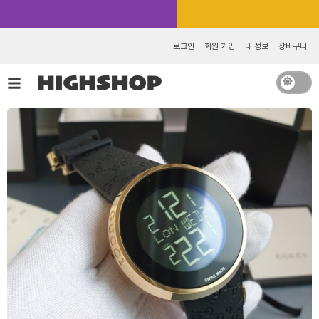
콘
카카오톡 추가 [바로가기]
텐
츠
로그인
회원 가입
내 정보
장바구니
로
건
너
뛰
기