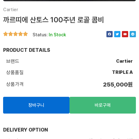
Cartier
까르띠에 산토스 100주년 로골 콤비
F
T
Y
T
Status:
In Stock
a
w
o
e
c
i
u
l
e
t
t
e
b
t
u
g
o
e
b
r
PRODUCT DETAILS
o
r
e
a
k
m
브랜드
Cartier
상품품질
TRIPLE A
상품가격
255,000
원
장바구니
바로구매
DELIVERY OPTION