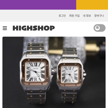
콘
텐
카카오톡 추가 [바로가기]
츠
로그인
회원 가입
내 정보
장바구니
로
건
너
뛰
기