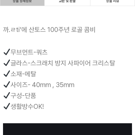
상품 상세정보
교환 및 환불
상품 리뷰
까.ㄹti’에 산토스 100주년 로골 콤비
무브먼트-쿼츠
글라스-스크래치 방지 사파이어 크리스탈
소재-메탈
사이즈- 40mm , 35mm
구성-단품
생활방수OK!