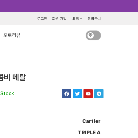
로그인
회원 가입
내 정보
장바구니
포토리뷰
콤비 메탈
F
T
Y
T
 Stock
a
w
o
e
c
i
u
l
e
t
t
e
b
t
u
g
o
e
b
r
o
r
e
a
Cartier
k
m
TRIPLE A