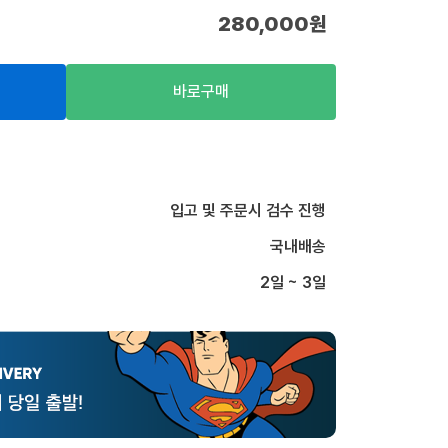
280,000
원
바로구매
입고 및 주문시 검수 진행
국내배송
2일 ~ 3일