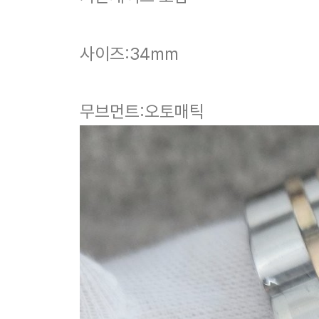
사이즈:34mm
무브먼트:오토매틱