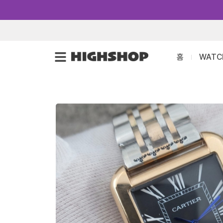
콘
텐
츠
로
홈
WATC
건
너
뛰
기