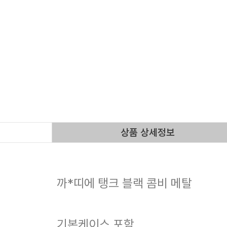
상품 상세정보
까*띠에 탱크 블랙 콤비 메탈
기본케이스 포함