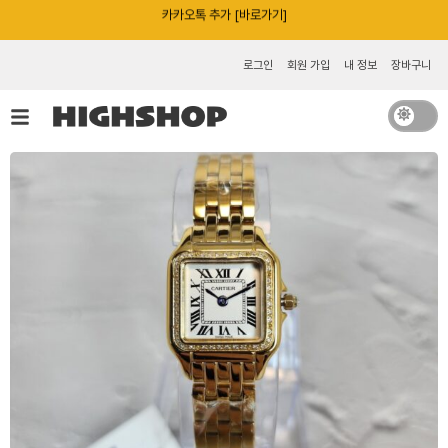
콘
카카오톡 추가 [바로가기]
텐
츠
로그인
회원 가입
내 정보
장바구니
로
건
너
뛰
기