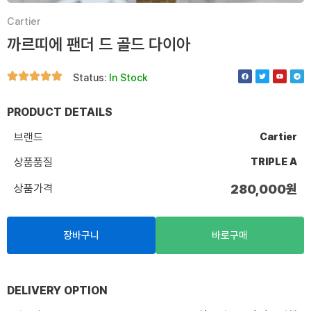
Cartier
까르띠에 팬더 드 골드 다이아
F
T
Y
T
Status:
In Stock
a
w
o
e
c
i
u
l
e
t
t
e
b
t
u
g
o
e
b
r
PRODUCT DETAILS
o
r
e
a
k
m
브랜드
Cartier
상품품질
TRIPLE A
상품가격
280,000
원
장바구니
바로구매
DELIVERY OPTION