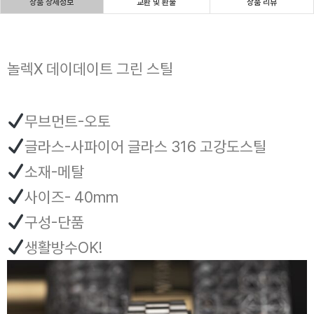
상품 상세정보
교환 및 환불
상품 리뷰
놀렉X 데이데이트 그린 스틸
무브먼트-오토
글라스-사파이어 글라스 316 고강도스틸
소재-메탈
사이즈- 40mm
구성-단품
생활방수OK!