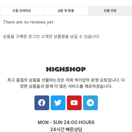
상품 상세정보
교환 및 환불
상품 리뷰
There are no reviews yet
상품을 구매한 로그인 고객만 상품평을 남길 수 있습니다.
최고 품질의 상품을 선물하는것은 저희 하이샵의 운영 모토입니다. 다
양한 상품들과 함께 더 많은 서비스를 제공하겠습니다.
F
T
Y
T
a
w
o
e
c
i
u
l
e
t
t
e
MON - SUN 24:00 HOURS
b
t
u
g
24시간 빠른상담