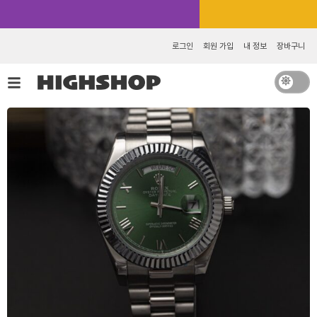
콘
카카오톡 추가 [바로가기]
텐
츠
로그인
회원 가입
내 정보
장바구니
로
건
너
뛰
기