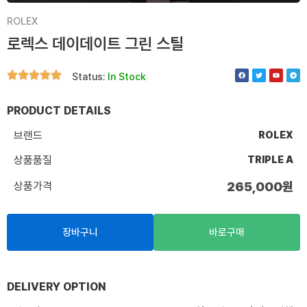
ROLEX
로렉스 데이데이트 그린 스틸
F
T
Y
T
Status:
In Stock
a
w
o
e
c
i
u
l
e
t
t
e
b
t
u
g
o
e
b
r
PRODUCT DETAILS
o
r
e
a
k
m
브랜드
ROLEX
상품품질
TRIPLE A
상품가격
265,000
원
장바구니
바로구매
DELIVERY OPTION