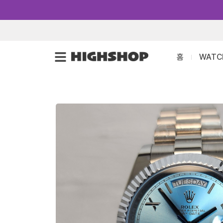
콘
텐
츠
로
홈
WATC
건
너
뛰
기