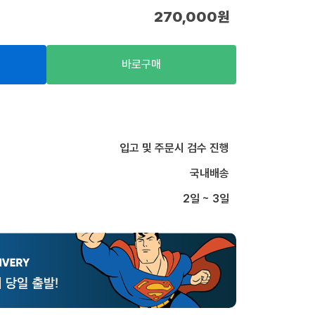
270,000
원
바로구매
입고 및 주문시 검수 진행
국내배송
2일 ~ 3일