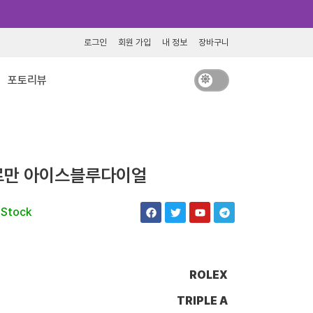
로그인
회원 가입
내 정보
장바구니
포토리뷰
로만 아이스블루다이얼
F
T
Y
T
 Stock
a
w
o
e
c
i
u
l
e
t
t
e
b
t
u
g
o
e
b
r
o
r
e
a
ROLEX
k
m
TRIPLE A