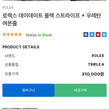
ROLEX
로렉스 데이데이트 블랙 스트라이프 + 우레탄
여분줄
F
T
Y
T
Status:
In Stock
a
w
o
e
c
i
u
l
e
t
t
e
b
t
u
g
o
e
b
r
PRODUCT DETAILS
o
r
e
a
k
m
브랜드
ROLEX
상품품질
TRIPLE A
상품가격
310,000
원
장바구니
바로구매