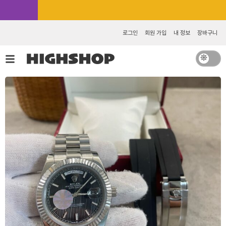
콘
카카오톡 추가 [바로가기]
텐
츠
로그인
회원 가입
내 정보
장바구니
로
건
너
뛰
기