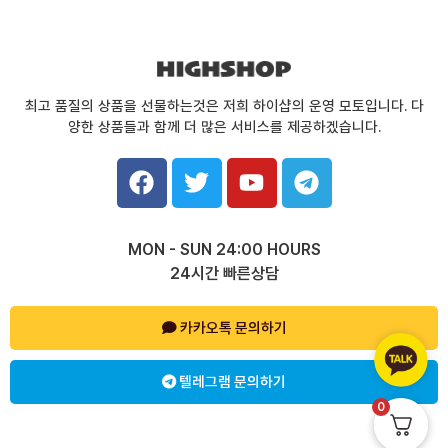
최고 품질의 상품을 선물하는것은 저희 하이샵의 운영 모토입니다. 다
양한 상품들과 함께 더 많은 서비스를 제공하겠습니다.
F
T
Y
T
a
w
o
e
c
i
u
l
e
t
t
e
MON - SUN 24:00 HOURS
b
t
u
g
24시간 빠른상담
o
e
b
r
o
r
e
a
k
카카오톡 문의하기
m
텔레그램 문의하기
0