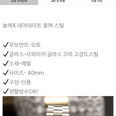
상품 상세정보
교환 및 환불
상품 리뷰
놀렉X 데이데이트 블랙 스틸
무브먼트-오토
글라스-사파이어 글라스 316 고강도스틸
소재-메탈
사이즈- 40mm
구성-단품
생활방수OK!