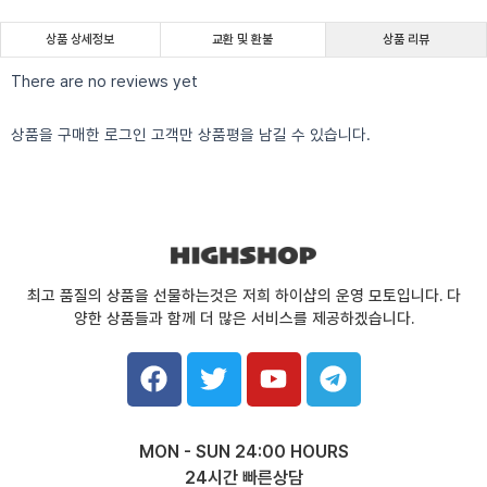
상품 상세정보
교환 및 환불
상품 리뷰
There are no reviews yet
상품을 구매한 로그인 고객만 상품평을 남길 수 있습니다.
최고 품질의 상품을 선물하는것은 저희 하이샵의 운영 모토입니다. 다
양한 상품들과 함께 더 많은 서비스를 제공하겠습니다.
F
T
Y
T
a
w
o
e
c
i
u
l
e
t
t
e
MON - SUN 24:00 HOURS
b
t
u
g
24시간 빠른상담