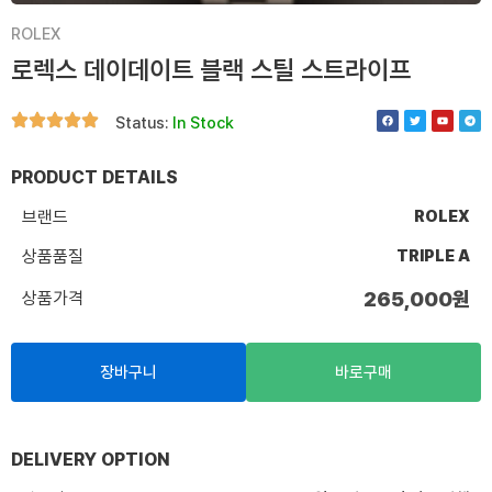
ROLEX
로렉스 데이데이트 블랙 스틸 스트라이프
F
T
Y
T
Status:
In Stock
a
w
o
e
c
i
u
l
e
t
t
e
b
t
u
g
o
e
b
r
PRODUCT DETAILS
o
r
e
a
k
m
브랜드
ROLEX
상품품질
TRIPLE A
상품가격
265,000
원
장바구니
바로구매
DELIVERY OPTION