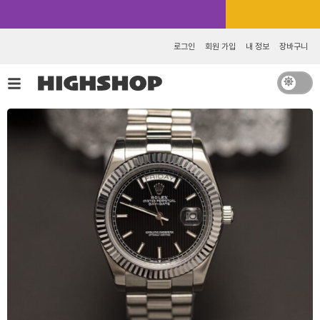
콘
카카오톡 추가 [바로가기]
텐
츠
로그인
회원 가입
내 정보
장바구니
로
건
너
뛰
기