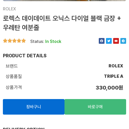
ROLEX
로렉스 데이데이트 오닉스 다이얼 블랙 금장 +
우레탄 여분줄
F
T
Y
T
Status:
In Stock
a
w
o
e
c
i
u
l
e
t
t
e
b
t
u
g
o
e
b
r
PRODUCT DETAILS
o
r
e
a
k
m
브랜드
ROLEX
상품품질
TRIPLE A
상품가격
330,000
원
장바구니
바로구매