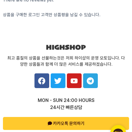
There are no reviews yet
상품을 구매한 로그인 고객만 상품평을 남길 수 있습니다.
최고 품질의 상품을 선물하는것은 저희 하이샵의 운영 모토입니다. 다
양한 상품들과 함께 더 많은 서비스를 제공하겠습니다.
F
T
Y
T
a
w
o
e
c
i
u
l
e
t
t
e
MON - SUN 24:00 HOURS
b
t
u
g
24시간 빠른상담
o
e
b
r
o
r
e
a
k
카카오톡 문의하기
m