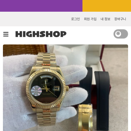
콘
카카오톡 추가 [바로가기]
텐
츠
로그인
회원 가입
내 정보
장바구니
로
건
너
뛰
기