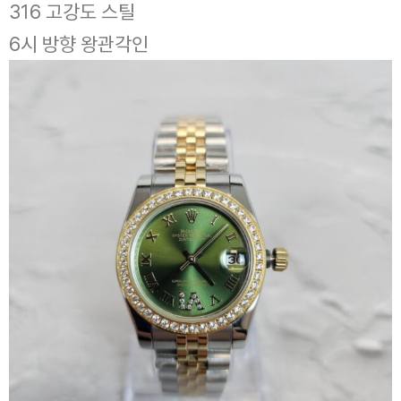
316 고강도 스틸
6시 방향 왕관각인