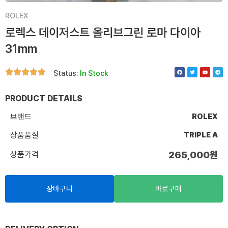
ROLEX
로렉스 데이저스트 올리브그린 로마 다이아
31mm
F
T
Y
T
Status:
In Stock
a
w
o
e
c
i
u
l
e
t
t
e
b
t
u
g
o
e
b
r
PRODUCT DETAILS
o
r
e
a
k
m
브랜드
ROLEX
상품품질
TRIPLE A
상품가격
265,000
원
장바구니
바로구매