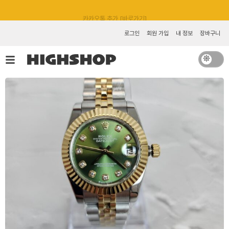
콘
카카오톡 추가 [바로가기]
텐
츠
로그인
회원 가입
내 정보
장바구니
로
건
너
뛰
기