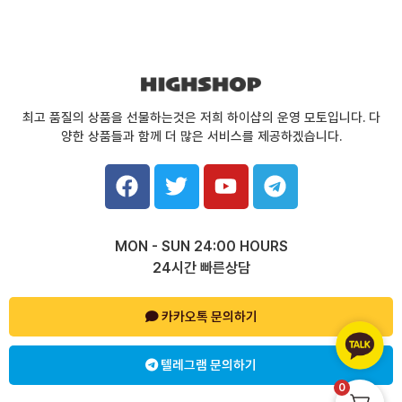
최고 품질의 상품을 선물하는것은 저희 하이샵의 운영 모토입니다. 다
양한 상품들과 함께 더 많은 서비스를 제공하겠습니다.
F
T
Y
T
a
w
o
e
c
i
u
l
e
t
t
e
MON - SUN 24:00 HOURS
b
t
u
g
24시간 빠른상담
o
e
b
r
o
r
e
a
k
카카오톡 문의하기
m
텔레그램 문의하기
0