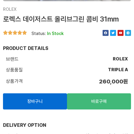
ROLEX
로렉스 데이저스트 올리브그린 콤비 31mm
F
T
Y
T
Status:
In Stock
a
w
o
e
c
i
u
l
e
t
t
e
b
t
u
g
o
e
b
r
PRODUCT DETAILS
o
r
e
a
k
m
브랜드
ROLEX
상품품질
TRIPLE A
상품가격
260,000
원
장바구니
바로구매
DELIVERY OPTION