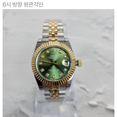
6시 방향 왕관각인