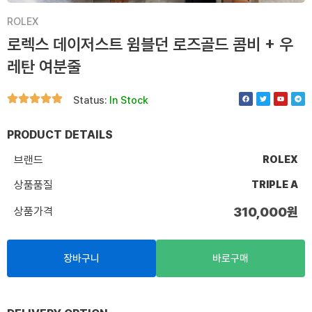
ROLEX
로렉스 데이저스트 윔블던 로즈골드 콤비 + 우
레탄 여분줄
F
T
Y
T
Status:
In Stock
a
w
o
e
c
i
u
l
e
t
t
e
b
t
u
g
o
e
b
r
PRODUCT DETAILS
o
r
e
a
k
m
브랜드
ROLEX
상품품질
TRIPLE A
상품가격
310,000
원
장바구니
바로구매