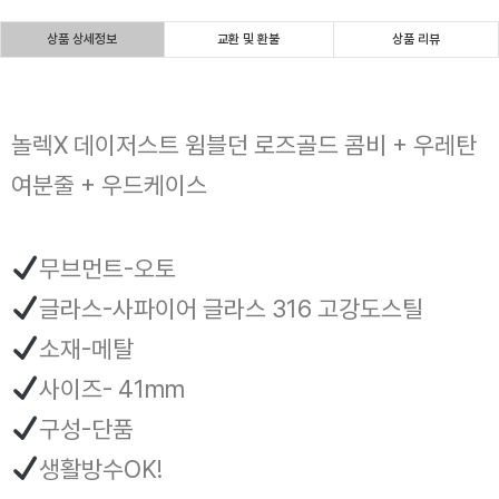
상품 상세정보
교환 및 환불
상품 리뷰
놀렉X 데이저스트 윔블던 로즈골드 콤비 + 우레탄
여분줄 + 우드케이스
무브먼트-오토
글라스-사파이어 글라스 316 고강도스틸
소재-메탈
사이즈- 41mm
구성-단품
생활방수OK!