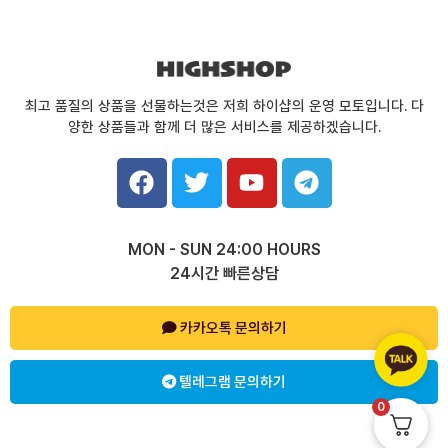
최고 품질의 상품을 선물하는것은 저희 하이샵의 운영 모토입니다. 다
양한 상품들과 함께 더 많은 서비스를 제공하겠습니다.
F
T
Y
T
a
w
o
e
c
i
u
l
e
t
t
e
MON - SUN 24:00 HOURS
b
t
u
g
24시간 빠른상담
o
e
b
r
o
r
e
a
k
카카오톡 문의하기
m
텔레그램 문의하기
0