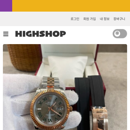
콘
카카오톡 추가 [바로가기]
텐
츠
로그인
회원 가입
내 정보
장바구니
로
건
너
뛰
기