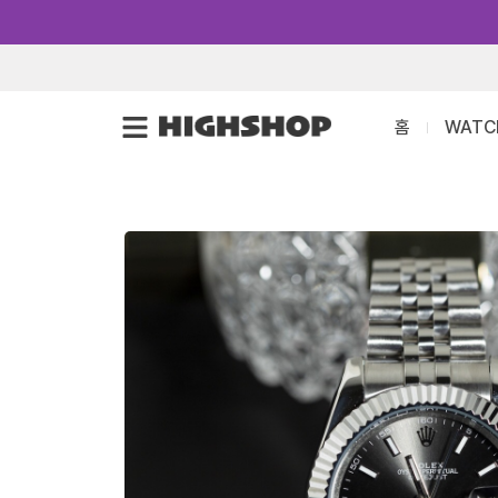
콘
텐
츠
로
홈
WATC
건
너
뛰
기