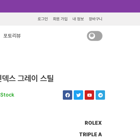
로그인
회원 가입
내 정보
장바구니
포토리뷰
인덱스 그레이 스틸
F
T
Y
T
 Stock
a
w
o
e
c
i
u
l
e
t
t
e
b
t
u
g
o
e
b
r
o
r
e
a
ROLEX
k
m
TRIPLE A