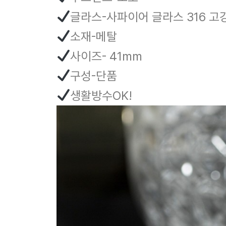
글라스-사파이어 글라스 316 
소재-메탈
사이즈- 41mm
구성-단품
생활방수OK!