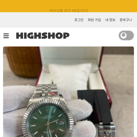
콘
카카오톡 추가 [바로가기]
텐
츠
로그인
회원 가입
내 정보
장바구니
로
건
너
뛰
기