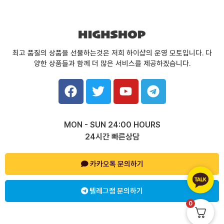
최고 품질의 상품을 선물하는것은 저희 하이샵의 운영 모토입니다. 다
양한 상품들과 함께 더 많은 서비스를 제공하겠습니다.
F
T
Y
T
a
w
o
e
c
i
u
l
e
t
t
e
MON - SUN 24:00 HOURS
b
t
u
g
24시간 빠른상담
o
e
b
r
o
r
e
a
k
카카오톡 문의하기
m
텔레그램 문의하기
0