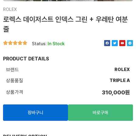
ROLEX
로렉스 데이저스트 인덱스 그린 + 우레탄 여분
줄
F
T
Y
T
Status:
In Stock
a
w
o
e
c
i
u
l
e
t
t
e
b
t
u
g
o
e
b
r
PRODUCT DETAILS
o
r
e
a
k
m
브랜드
ROLEX
상품품질
TRIPLE A
상품가격
310,000
원
장바구니
바로구매