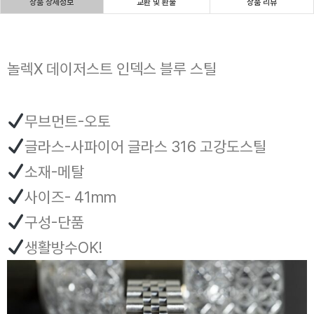
상품 상세정보
교환 및 환불
상품 리뷰
놀렉X 데이저스트 인덱스 블루 스틸
무브먼트-오토
글라스-사파이어 글라스 316 고강도스틸
소재-메탈
사이즈- 41mm
구성-단품
생활방수OK!