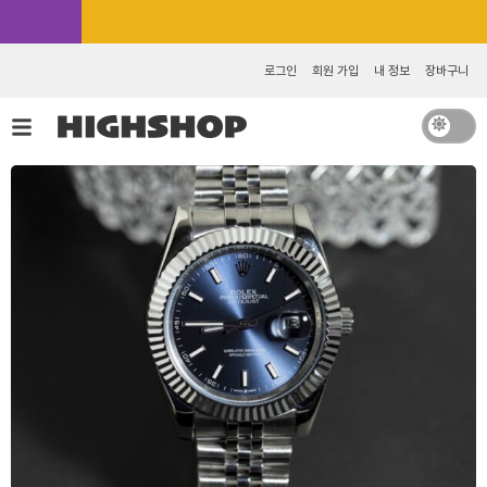
콘
카카오톡 추가 [바로가기]
텐
츠
로그인
회원 가입
내 정보
장바구니
로
건
너
뛰
기