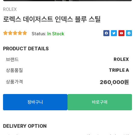
ROLEX
로렉스 데이저스트 인덱스 블루 스틸
F
T
Y
T
Status:
In Stock
a
w
o
e
c
i
u
l
e
t
t
e
b
t
u
g
o
e
b
r
PRODUCT DETAILS
o
r
e
a
k
m
브랜드
ROLEX
상품품질
TRIPLE A
상품가격
260,000
원
장바구니
바로구매
DELIVERY OPTION