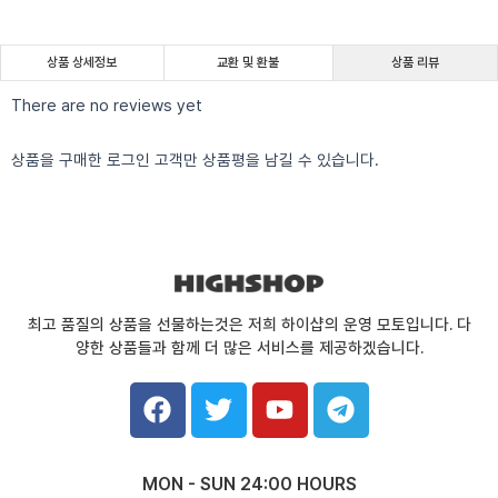
상품 상세정보
교환 및 환불
상품 리뷰
There are no reviews yet
상품을 구매한 로그인 고객만 상품평을 남길 수 있습니다.
최고 품질의 상품을 선물하는것은 저희 하이샵의 운영 모토입니다. 다
양한 상품들과 함께 더 많은 서비스를 제공하겠습니다.
F
T
Y
T
a
w
o
e
c
i
u
l
e
t
t
e
MON - SUN 24:00 HOURS
b
t
u
g