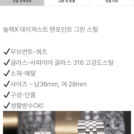
상품 상세정보
교환 및 환불
상품 리뷰
놀렉X 데이져스트 텐포인트 그린 스틸
무브먼트-쿼츠
글라스-사파이어 글라스 316 고강도스틸
소재-메탈
사이즈 – 남36mm, 여 28mm
구성-단품
생활방수OK!