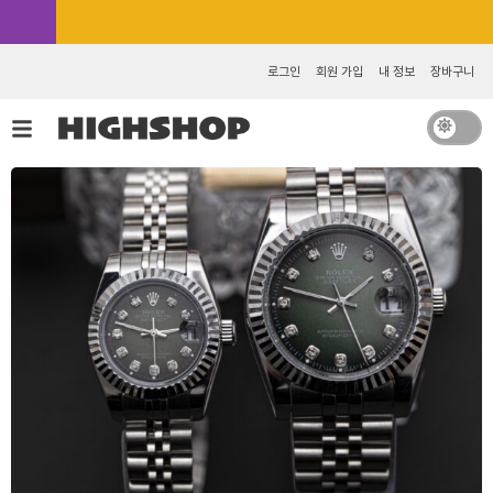
콘
카카오톡 추가 [바로가기]
텐
츠
로그인
회원 가입
내 정보
장바구니
로
건
너
뛰
기