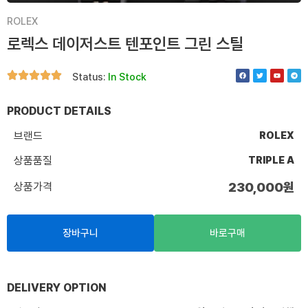
ROLEX
로렉스 데이저스트 텐포인트 그린 스틸
F
T
Y
T
Status:
In Stock
a
w
o
e
c
i
u
l
e
t
t
e
b
t
u
g
o
e
b
r
PRODUCT DETAILS
o
r
e
a
k
m
브랜드
ROLEX
상품품질
TRIPLE A
상품가격
230,000
원
장바구니
바로구매
DELIVERY OPTION