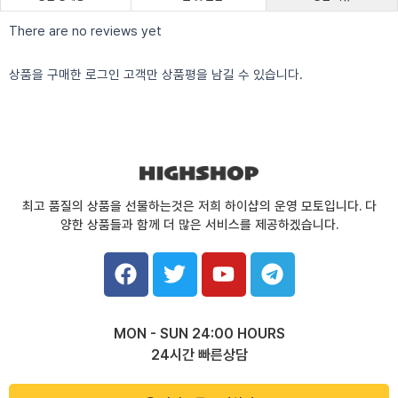
There are no reviews yet
상품을 구매한 로그인 고객만 상품평을 남길 수 있습니다.
최고 품질의 상품을 선물하는것은 저희 하이샵의 운영 모토입니다. 다
양한 상품들과 함께 더 많은 서비스를 제공하겠습니다.
F
T
Y
T
a
w
o
e
c
i
u
l
e
t
t
e
MON - SUN 24:00 HOURS
b
t
u
g
24시간 빠른상담
o
e
b
r
o
r
e
a