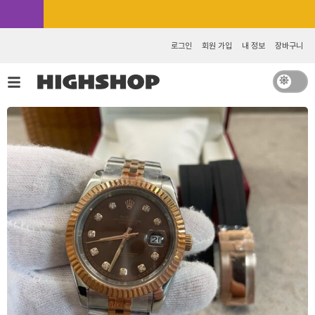
콘
카카오톡 추가 [바로가기]
텐
츠
로그인
회원 가입
내 정보
장바구니
로
건
너
뛰
기