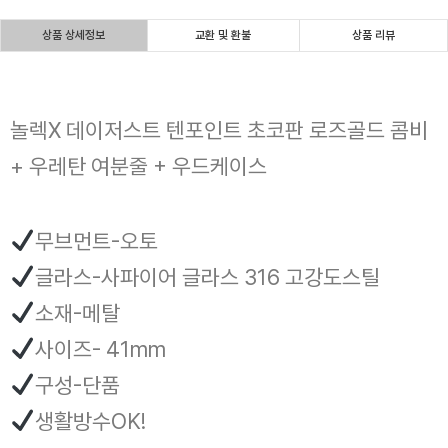
상품 상세정보
교환 및 환불
상품 리뷰
놀렉X 데이저스트 텐포인트 초코판 로즈골드 콤비
+ 우레탄 여분줄 + 우드케이스
무브먼트-오토
글라스-사파이어 글라스 316 고강도스틸
소재-메탈
사이즈- 41mm
구성-단품
생활방수OK!