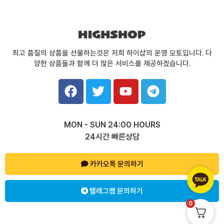
최고 품질의 상품을 선물하는것은 저희 하이샵의 운영 모토입니다. 다
양한 상품들과 함께 더 많은 서비스를 제공하겠습니다.
F
T
Y
T
a
w
o
e
c
i
u
l
e
t
t
e
MON - SUN 24:00 HOURS
b
t
u
g
24시간 빠른상담
o
e
b
r
o
r
e
a
k
카카오톡 문의하기
m
텔레그램 문의하기
0