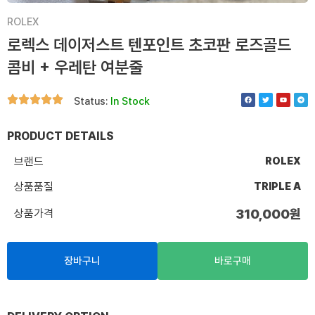
ROLEX
로렉스 데이저스트 텐포인트 초코판 로즈골드
콤비 + 우레탄 여분줄
F
T
Y
T
Status:
In Stock
a
w
o
e
c
i
u
l
e
t
t
e
b
t
u
g
o
e
b
r
PRODUCT DETAILS
o
r
e
a
k
m
브랜드
ROLEX
상품품질
TRIPLE A
상품가격
310,000
원
장바구니
바로구매