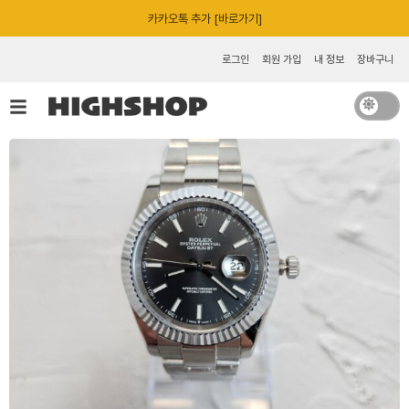
콘
카카오톡 추가 [바로가기]
텐
츠
로그인
회원 가입
내 정보
장바구니
로
건
너
뛰
기