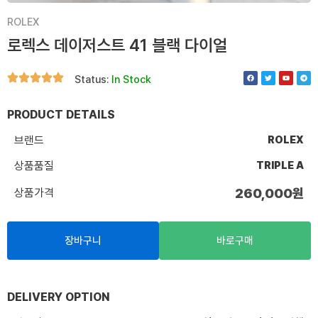
ROLEX
로렉스 데이저스트 41 블랙 다이얼
F
T
Y
T
Status:
In Stock
a
w
o
e
c
i
u
l
e
t
t
e
b
t
u
g
o
e
b
r
PRODUCT DETAILS
o
r
e
a
k
m
브랜드
ROLEX
상품품질
TRIPLE A
상품가격
260,000
원
장바구니
바로구매
DELIVERY OPTION