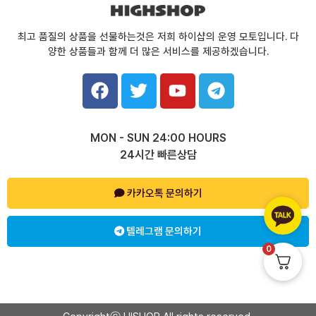
최고 품질의 상품을 선물하는것은 저희 하이샵의 운영 모토입니다. 다
양한 상품들과 함께 더 많은 서비스를 제공하겠습니다.
F
T
Y
T
a
w
o
e
c
i
u
l
e
t
t
e
MON - SUN 24:00 HOURS
b
t
u
g
24시간 빠른상담
o
e
b
r
o
r
e
a
k
카카오톡 문의하기
m
텔레그램 문의하기
0