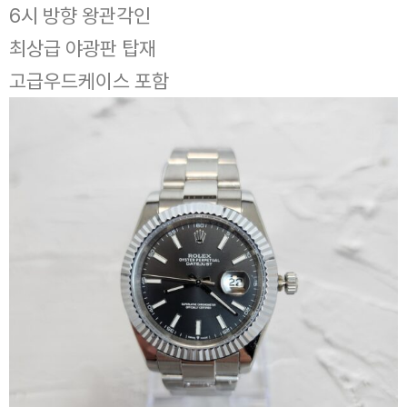
6시 방향 왕관각인
최상급 야광판 탑재
고급우드케이스 포함