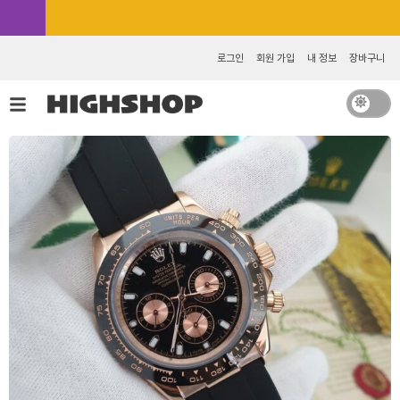
콘
카카오톡 추가 [바로가기]
텐
츠
로그인
회원 가입
내 정보
장바구니
로
건
너
뛰
기