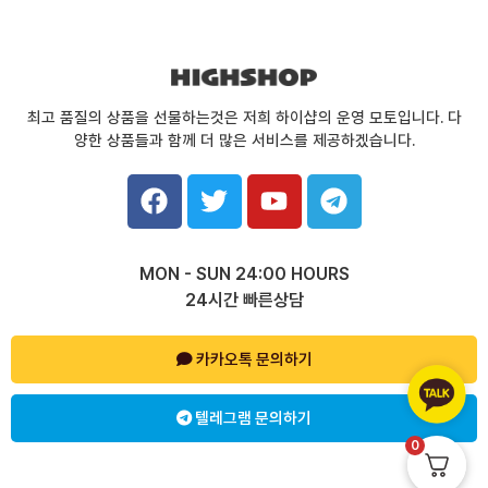
최고 품질의 상품을 선물하는것은 저희 하이샵의 운영 모토입니다. 다
양한 상품들과 함께 더 많은 서비스를 제공하겠습니다.
F
T
Y
T
a
w
o
e
c
i
u
l
e
t
t
e
MON - SUN 24:00 HOURS
b
t
u
g
24시간 빠른상담
o
e
b
r
o
r
e
a
k
카카오톡 문의하기
m
텔레그램 문의하기
0