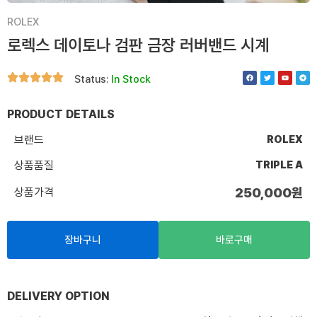
ROLEX
로렉스 데이토나 검판 금장 러버밴드 시계
F
T
Y
T
Status:
In Stock
a
w
o
e
c
i
u
l
e
t
t
e
b
t
u
g
o
e
b
r
PRODUCT DETAILS
o
r
e
a
k
m
브랜드
ROLEX
상품품질
TRIPLE A
상품가격
250,000
원
장바구니
바로구매
DELIVERY OPTION