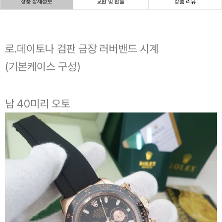
상품 상세정보
교환 및 환불
상품 리뷰
로.데이토나 검판 금장 러버밴드 시계
(기본케이스 구성)
남 40미리 오토