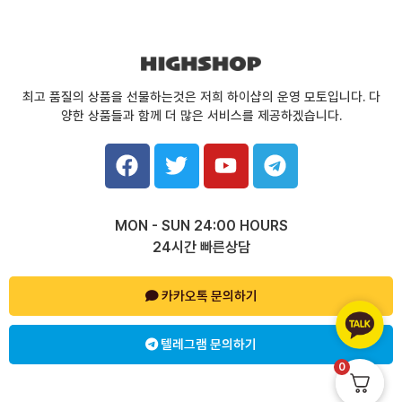
최고 품질의 상품을 선물하는것은 저희 하이샵의 운영 모토입니다. 다
양한 상품들과 함께 더 많은 서비스를 제공하겠습니다.
F
T
Y
T
a
w
o
e
c
i
u
l
e
t
t
e
MON - SUN 24:00 HOURS
b
t
u
g
24시간 빠른상담
o
e
b
r
o
r
e
a
k
카카오톡 문의하기
m
텔레그램 문의하기
0