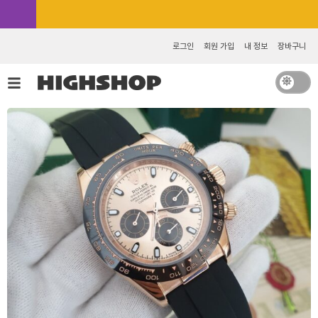
콘
카카오톡 추가 [바로가기]
텐
츠
로그인
회원 가입
내 정보
장바구니
로
건
너
뛰
기