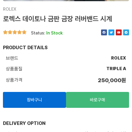
ROLEX
로렉스 데이토나 금판 금장 러버밴드 시계
F
T
Y
T
Status:
In Stock
a
w
o
e
c
i
u
l
e
t
t
e
b
t
u
g
o
e
b
r
PRODUCT DETAILS
o
r
e
a
k
m
브랜드
ROLEX
상품품질
TRIPLE A
상품가격
250,000
원
장바구니
바로구매
DELIVERY OPTION