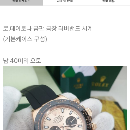
상품 상세정보
교환 및 환불
상품 리뷰
로.데이토나 금판 금장 러버밴드 시계
(기본케이스 구성)
남 40미리 오토