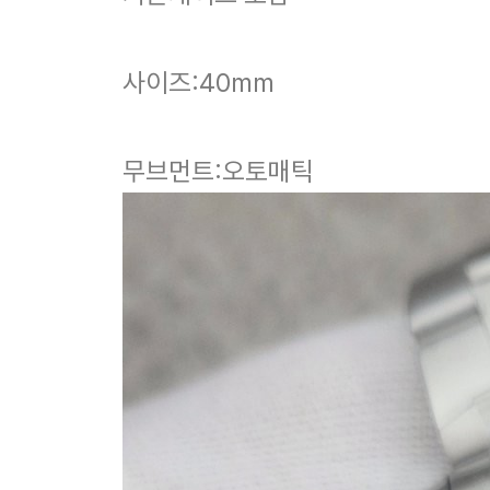
사이즈:40mm
무브먼트:오토매틱