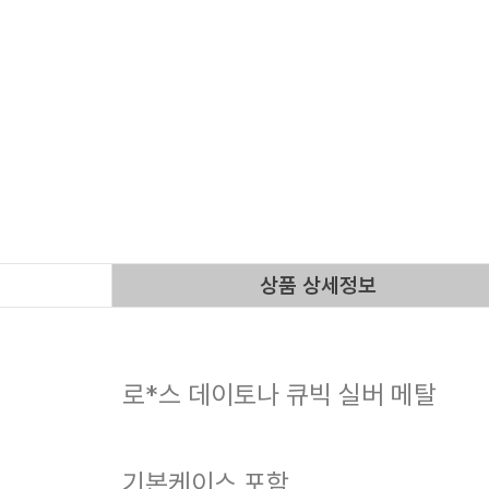
상품 상세정보
로*스 데이토나 큐빅 실버 메탈
기본케이스 포함