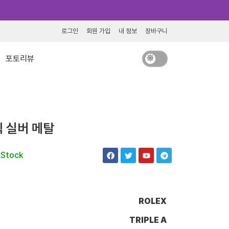
로그인
회원 가입
내 정보
장바구니
포토리뷰
 실버 메탈
F
T
Y
T
 Stock
a
w
o
e
c
i
u
l
e
t
t
e
b
t
u
g
o
e
b
r
o
r
e
a
ROLEX
k
m
TRIPLE A