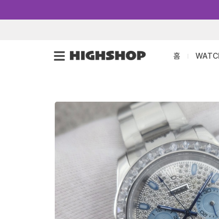
콘
텐
츠
로
홈
WATC
건
너
뛰
기