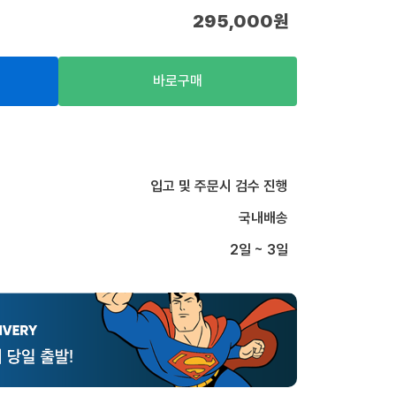
295,000
원
바로구매
입고 및 주문시 검수 진행
국내배송
2일 ~ 3일