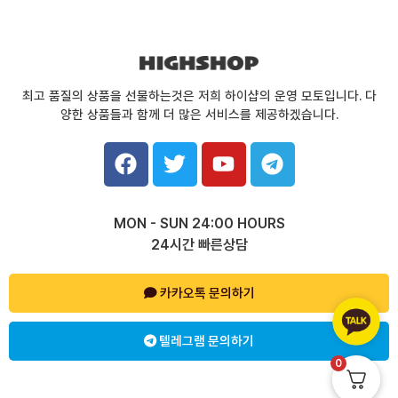
최고 품질의 상품을 선물하는것은 저희 하이샵의 운영 모토입니다. 다
양한 상품들과 함께 더 많은 서비스를 제공하겠습니다.
F
T
Y
T
a
w
o
e
c
i
u
l
e
t
t
e
MON - SUN 24:00 HOURS
b
t
u
g
24시간 빠른상담
o
e
b
r
o
r
e
a
k
카카오톡 문의하기
m
텔레그램 문의하기
0