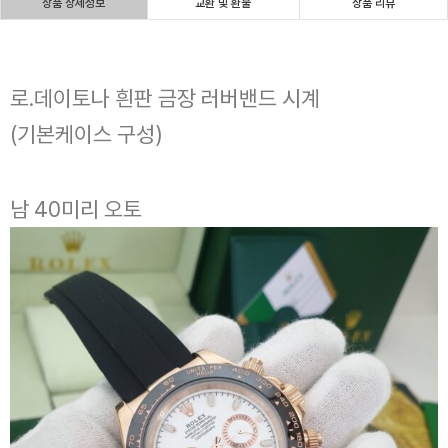
상품 상세정보
교환 및 환불
상품 리뷰
로.데이토나 흰판 금장 러버밴드 시계
(기본케이스 구성)
남 40미리 오토