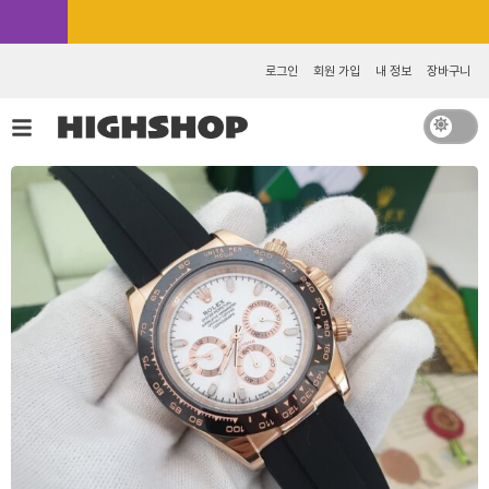
콘
카카오톡 추가 [바로가기]
텐
츠
로그인
회원 가입
내 정보
장바구니
로
건
너
뛰
기