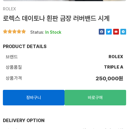
ROLEX
로렉스 데이토나 흰판 금장 러버밴드 시계
F
T
Y
T
Status:
In Stock
a
w
o
e
c
i
u
l
e
t
t
e
b
t
u
g
o
e
b
r
PRODUCT DETAILS
o
r
e
a
k
m
브랜드
ROLEX
상품품질
TRIPLE A
상품가격
250,000
원
장바구니
바로구매
DELIVERY OPTION