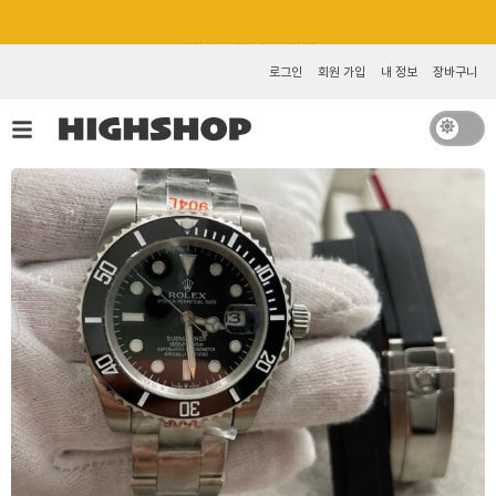
콘
카카오톡 추가 [바로가기]
텐
츠
로그인
회원 가입
내 정보
장바구니
로
건
너
뛰
기