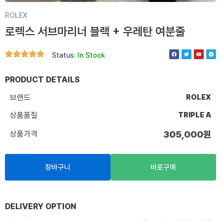
ROLEX
로렉스 서브마리너 블랙 + 우레탄 여분줄
F
T
Y
T
Status:
In Stock
a
w
o
e
c
i
u
l
e
t
t
e
b
t
u
g
o
e
b
r
PRODUCT DETAILS
o
r
e
a
k
m
브랜드
ROLEX
상품품질
TRIPLE A
상품가격
305,000
원
장바구니
바로구매
DELIVERY OPTION