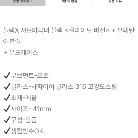
상품 상세정보
교환 및 환불
상품 리뷰
놀렉X 서브마리너 블랙 <글라이드 버전> + 우레탄
여분줄
+ 우드케이스
무브먼트-오토
글라스-사파이어 글라스 316 고강도스틸
소재-메탈
사이즈- 41mm
구성-단품
생활방수OK!