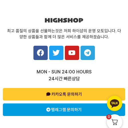
최고 품질의 상품을 선물하는것은 저희 하이샵의 운영 모토입니다. 다
양한 상품들과 함께 더 많은 서비스를 제공하겠습니다.
F
T
Y
T
a
w
o
e
c
i
u
l
e
t
t
e
MON - SUN 24:00 HOURS
b
t
u
g
24시간 빠른상담
o
e
b
r
o
r
e
a
k
카카오톡 문의하기
m
텔레그램 문의하기
0