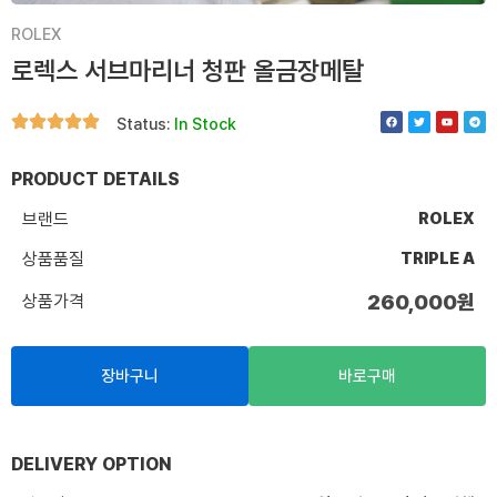
ROLEX
로렉스 서브마리너 청판 올금장메탈
F
T
Y
T
Status:
In Stock
a
w
o
e
c
i
u
l
e
t
t
e
b
t
u
g
o
e
b
r
PRODUCT DETAILS
o
r
e
a
k
m
브랜드
ROLEX
상품품질
TRIPLE A
상품가격
260,000
원
장바구니
바로구매
DELIVERY OPTION