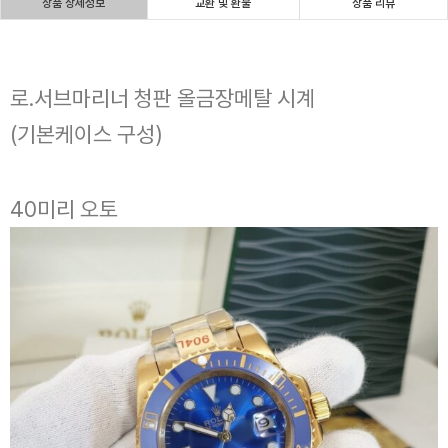
상품 상세정보
교환 및 환불
상품 리뷰
로.서브마리너 청판 올금장메탈 시계
(기본케이스 구성)
40미리 오토