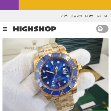
콘
카카오톡 추가 [바로가기]
텐
츠
로그인
회원 가입
내 정보
장바구니
로
건
너
뛰
기