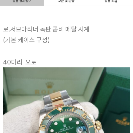
상품 상세정보
교환 및 환불
상품 리뷰
로.서브마리너 녹판 콤비 메탈 시계
(기본 케이스 구성)
40미리 오토