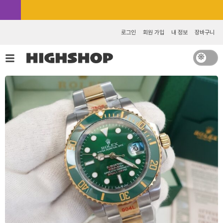
콘
카카오톡 추가 [바로가기]
텐
츠
로그인
회원 가입
내 정보
장바구니
로
건
너
뛰
기