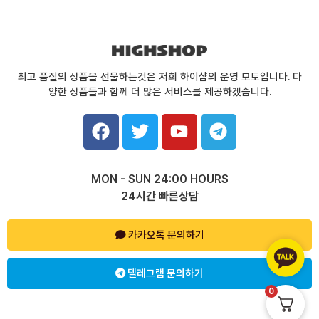
최고 품질의 상품을 선물하는것은 저희 하이샵의 운영 모토입니다. 다
양한 상품들과 함께 더 많은 서비스를 제공하겠습니다.
F
T
Y
T
a
w
o
e
c
i
u
l
e
t
t
e
MON - SUN 24:00 HOURS
b
t
u
g
24시간 빠른상담
o
e
b
r
o
r
e
a
k
카카오톡 문의하기
m
텔레그램 문의하기
0