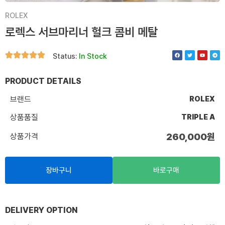
ROLEX
로렉스 서브마리너 헐크 콤비 메탈
F
T
Y
T
Status:
In Stock
a
w
o
e
c
i
u
l
e
t
t
e
b
t
u
g
o
e
b
r
PRODUCT DETAILS
o
r
e
a
k
m
브랜드
ROLEX
상품품질
TRIPLE A
상품가격
260,000
원
장바구니
바로구매
DELIVERY OPTION