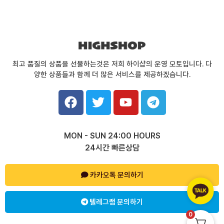
최고 품질의 상품을 선물하는것은 저희 하이샵의 운영 모토입니다. 다
양한 상품들과 함께 더 많은 서비스를 제공하겠습니다.
F
T
Y
T
a
w
o
e
c
i
u
l
e
t
t
e
MON - SUN 24:00 HOURS
b
t
u
g
24시간 빠른상담
o
e
b
r
o
r
e
a
k
카카오톡 문의하기
m
텔레그램 문의하기
0