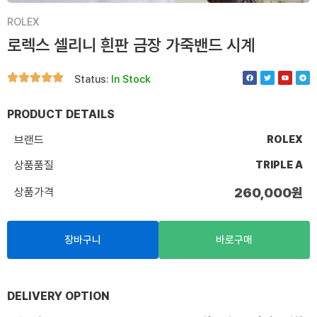
ROLEX
로렉스 셀리니 흰판 금장 가죽밴드 시계
F
T
Y
T
Status:
In Stock
a
w
o
e
c
i
u
l
e
t
t
e
b
t
u
g
o
e
b
r
PRODUCT DETAILS
o
r
e
a
k
m
브랜드
ROLEX
상품품질
TRIPLE A
상품가격
260,000
원
장바구니
바로구매
DELIVERY OPTION