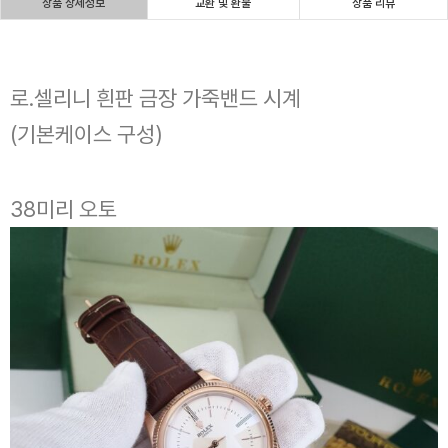
상품 상세정보
교환 및 환불
상품 리뷰
로.셀리니 흰판 금장 가죽밴드 시계
(기본케이스 구성)
38미리 오토