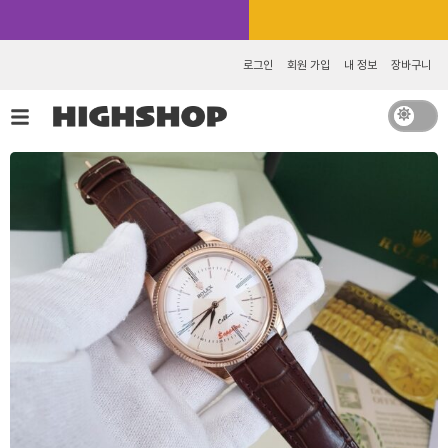
콘
카카오톡 추가 [바로가기]
텐
츠
로그인
회원 가입
내 정보
장바구니
로
건
너
뛰
기