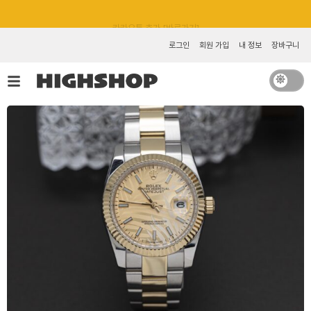
콘
카카오톡 추가 [바로가기]
텐
츠
로그인
회원 가입
내 정보
장바구니
로
건
너
뛰
기