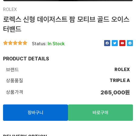
ROLEX
로렉스 신형 데이저스트 팜 모티브 골드 오이스
터밴드
F
T
Y
T
Status:
In Stock
a
w
o
e
c
i
u
l
e
t
t
e
b
t
u
g
o
e
b
r
PRODUCT DETAILS
o
r
e
a
k
m
브랜드
ROLEX
상품품질
TRIPLE A
상품가격
265,000
원
장바구니
바로구매