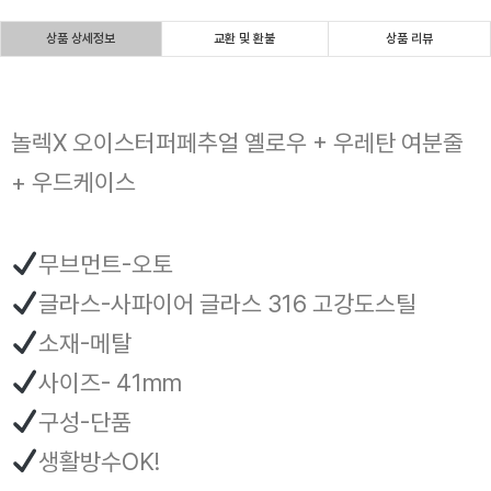
상품 상세정보
교환 및 환불
상품 리뷰
놀렉X 오이스터퍼페추얼 옐로우 + 우레탄 여분줄
+ 우드케이스
무브먼트-오토
글라스-사파이어 글라스 316 고강도스틸
소재-메탈
사이즈- 41mm
구성-단품
생활방수OK!