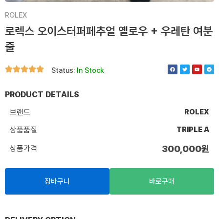
ROLEX
로렉스 오이스터퍼페추얼 옐로우 + 우레탄 여분
줄
F
T
Y
T
Status:
In Stock
a
w
o
e
c
i
u
l
e
t
t
e
b
t
u
g
o
e
b
r
PRODUCT DETAILS
o
r
e
a
k
m
브랜드
ROLEX
상품품질
TRIPLE A
상품가격
300,000
원
장바구니
바로구매