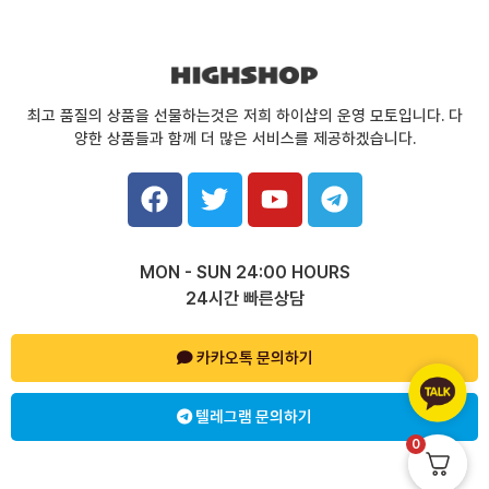
최고 품질의 상품을 선물하는것은 저희 하이샵의 운영 모토입니다. 다
양한 상품들과 함께 더 많은 서비스를 제공하겠습니다.
F
T
Y
T
a
w
o
e
c
i
u
l
e
t
t
e
MON - SUN 24:00 HOURS
b
t
u
g
24시간 빠른상담
o
e
b
r
o
r
e
a
k
카카오톡 문의하기
m
텔레그램 문의하기
0