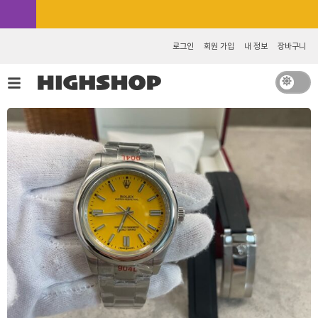
콘
카카오톡 추가 [바로가기]
텐
츠
로그인
회원 가입
내 정보
장바구니
로
건
너
뛰
기