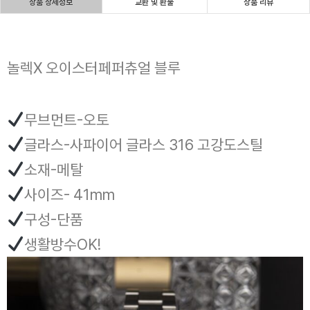
상품 상세정보
교환 및 환불
상품 리뷰
놀렉X 오이스터페퍼츄얼 블루
무브먼트-오토
글라스-사파이어 글라스 316 고강도스틸
소재-메탈
사이즈- 41mm
구성-단품
생활방수OK!