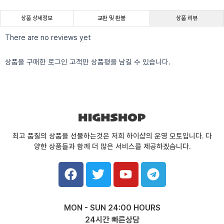
상품 상세정보
교환 및 환불
상품 리뷰
There are no reviews yet
상품을 구매한 로그인 고객만 상품평을 남길 수 있습니다.
최고 품질의 상품을 선물하는것은 저희 하이샵의 운영 모토입니다. 다
양한 상품들과 함께 더 많은 서비스를 제공하겠습니다.
F
T
Y
T
a
w
o
e
c
i
u
l
e
t
t
e
MON - SUN 24:00 HOURS
b
t
u
g
24시간 빠른상담