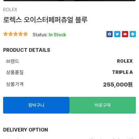
ROLEX
로렉스 오이스터페퍼츄얼 블루
F
T
Y
T
Status:
In Stock
a
w
o
e
c
i
u
l
e
t
t
e
b
t
u
g
o
e
b
r
PRODUCT DETAILS
o
r
e
a
k
m
브랜드
ROLEX
상품품질
TRIPLE A
상품가격
255,000
원
장바구니
바로구매
DELIVERY OPTION