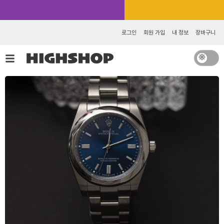
콘
카카오톡 추가 [바로가기]
텐
츠
로그인
회원 가입
내 정보
장바구니
로
건
너
뛰
기