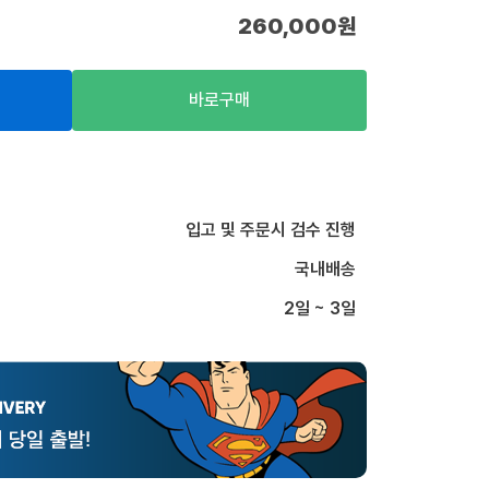
260,000
원
바로구매
입고 및 주문시 검수 진행
국내배송
2일 ~ 3일