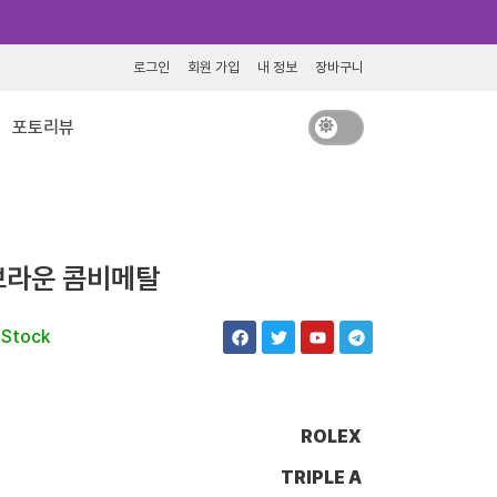
로그인
회원 가입
내 정보
장바구니
포토리뷰
브라운 콤비메탈
F
T
Y
T
 Stock
a
w
o
e
c
i
u
l
e
t
t
e
b
t
u
g
o
e
b
r
o
r
e
a
ROLEX
k
m
TRIPLE A