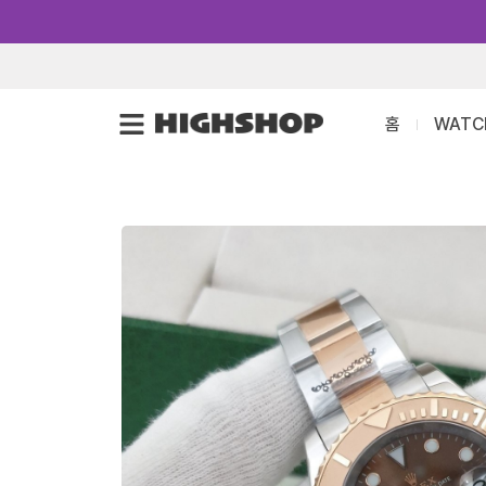
콘
텐
츠
로
홈
WATC
건
너
뛰
기