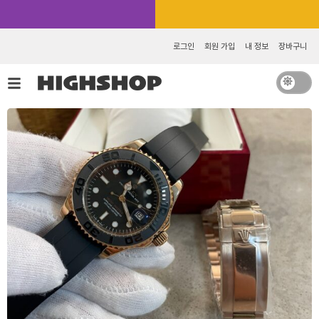
콘
카카오톡 추가 [바로가기]
텐
츠
로그인
회원 가입
내 정보
장바구니
로
건
너
뛰
기