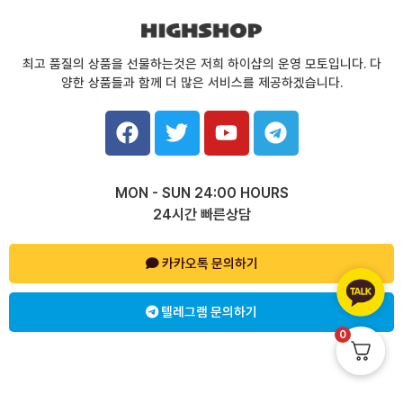
최고 품질의 상품을 선물하는것은 저희 하이샵의 운영 모토입니다. 다
양한 상품들과 함께 더 많은 서비스를 제공하겠습니다.
F
T
Y
T
a
w
o
e
c
i
u
l
e
t
t
e
MON - SUN 24:00 HOURS
b
t
u
g
24시간 빠른상담
o
e
b
r
o
r
e
a
k
카카오톡 문의하기
m
텔레그램 문의하기
0