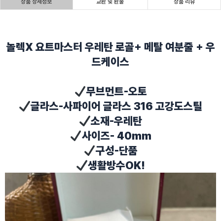
상품 상세정보
교환 및 환불
상품 리뷰
놀렉X 요트마스터 우레탄 로골+ 메탈 여분줄 + 우
드케이스
무브먼트-오토
글라스-사파이어 글라스 316 고강도스틸
소재-우레탄
사이즈- 40mm
구성-단품
생활방수OK!