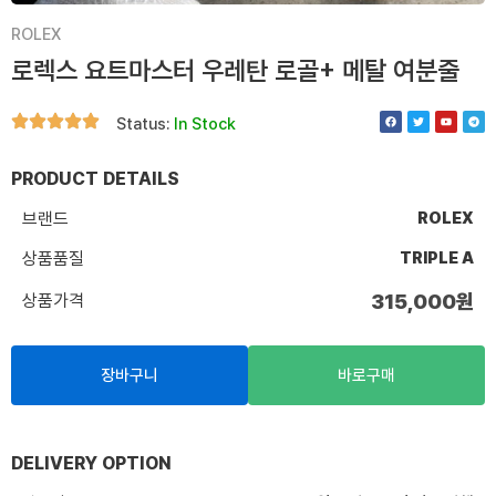
ROLEX
로렉스 요트마스터 우레탄 로골+ 메탈 여분줄
F
T
Y
T
Status:
In Stock
a
w
o
e
c
i
u
l
e
t
t
e
b
t
u
g
o
e
b
r
PRODUCT DETAILS
o
r
e
a
k
m
브랜드
ROLEX
상품품질
TRIPLE A
상품가격
315,000
원
장바구니
바로구매
DELIVERY OPTION