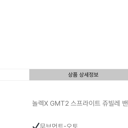
상품 상세정보
놀렉X GMT2 스프라이트 쥬빌레 밴드
무브먼트-오토