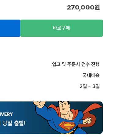
270,000
원
바로구매
입고 및 주문시 검수 진행
국내배송
2일 ~ 3일