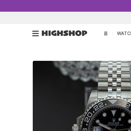
콘
텐
츠
로
홈
WATC
건
너
뛰
기