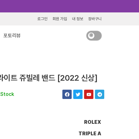
로그인
회원 가입
내 정보
장바구니
포토리뷰
이트 쥬빌레 밴드 [2022 신상]
F
T
Y
T
 Stock
a
w
o
e
c
i
u
l
e
t
t
e
b
t
u
g
o
e
b
r
o
r
e
a
ROLEX
k
m
TRIPLE A