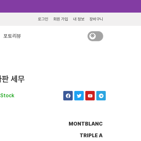
로그인
회원 가입
내 정보
장바구니
포토리뷰
마판 세무
F
T
Y
T
 Stock
a
w
o
e
c
i
u
l
e
t
t
e
b
t
u
g
o
e
b
r
o
r
e
a
MONTBLANC
k
m
TRIPLE A