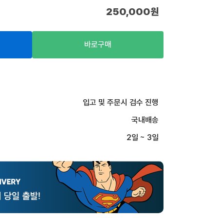
250,000
원
바로구매
입고 및 주문시 검수 진행
국내배송
2일 ~ 3일