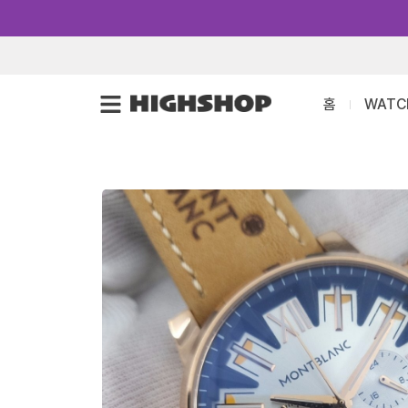
콘
텐
츠
로
홈
WATC
건
너
뛰
기