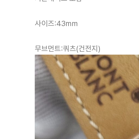
사이즈:43mm
무브먼트:쿼츠(건전지)