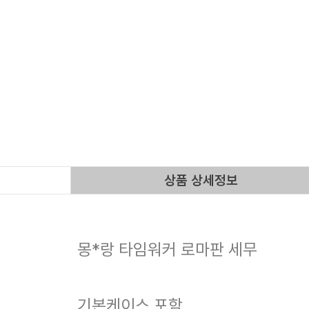
상품 상세정보
몽*랑 타임워커 로마판 세무
기본케이스 포함