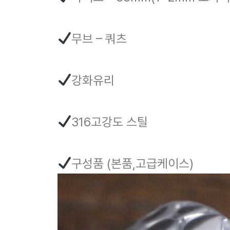
무브 – 쿼츠
강화유리
316고강도 스틸
구성품 (본품,고급케이스)