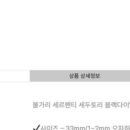
상품 상세정보
불가리 세르펜티 세두토리 블랙다이
사이즈 – 33mm(1~2mm 오차허