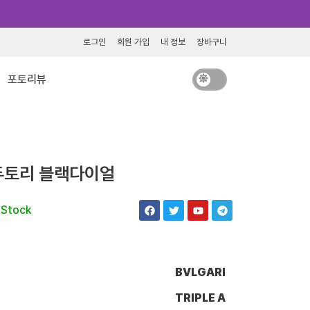
로그인
회원 가입
내 정보
장바구니
포토리뷰
두토리 블랙다이얼
F
T
Y
T
 Stock
a
w
o
e
c
i
u
l
e
t
t
e
b
t
u
g
o
e
b
r
o
r
e
a
BVLGARI
k
m
TRIPLE A