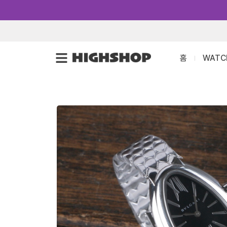
콘
텐
츠
로
홈
WATC
건
너
뛰
기