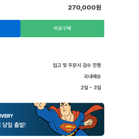
270,000
원
바로구매
입고 및 주문시 검수 진행
국내배송
2일 ~ 3일