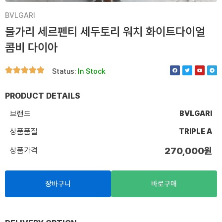
BVLGARI
불가리 세르펜티 세두토리 워치 화이트다이얼
콤비 다이아
F
T
Y
T
Status:
In Stock
a
w
o
e
c
i
u
l
e
t
t
e
b
t
u
g
o
e
b
r
PRODUCT DETAILS
o
r
e
a
k
m
브랜드
BVLGARI
상품품질
TRIPLE A
상품가격
270,000
원
장바구니
바로구매