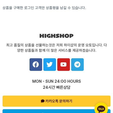
상품을 구매한 로그인 고객만 상품평을 남길 수 있습니다.
최고 품질의 상품을 선물하는것은 저희 하이샵의 운영 모토입니다. 다
양한 상품들과 함께 더 많은 서비스를 제공하겠습니다.
F
T
Y
T
a
w
o
e
c
i
u
l
e
t
t
e
MON - SUN 24:00 HOURS
b
t
u
g
24시간 빠른상담
o
e
b
r
o
r
e
a
k
카카오톡 문의하기
m