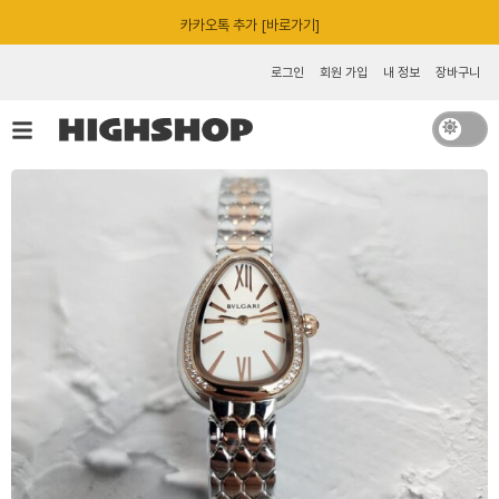
콘
카카오톡 추가 [바로가기]
텐
츠
로그인
회원 가입
내 정보
장바구니
로
건
너
뛰
기