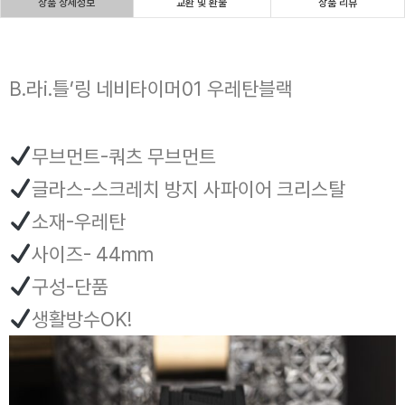
상품 상세정보
교환 및 환불
상품 리뷰
B.라i.틀’링 네비타이머01 우레탄블랙
무브먼트-쿼츠 무브먼트
글라스-스크레치 방지 사파이어 크리스탈
소재-우레탄
사이즈- 44mm
구성-단품
생활방수OK!