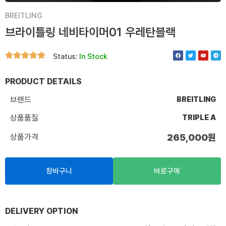
BREITLING
브라이틀링 네비타이머01 우레탄블랙
F
T
Y
T
Status:
In Stock
a
w
o
e
c
i
u
l
e
t
t
e
b
t
u
g
o
e
b
r
PRODUCT DETAILS
o
r
e
a
k
m
브랜드
BREITLING
상품품질
TRIPLE A
상품가격
265,000
원
장바구니
바로구매
DELIVERY OPTION