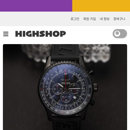
콘
카카오톡 추가 [바로가기]
텐
츠
로그인
회원 가입
내 정보
장바구니
로
건
너
뛰
기