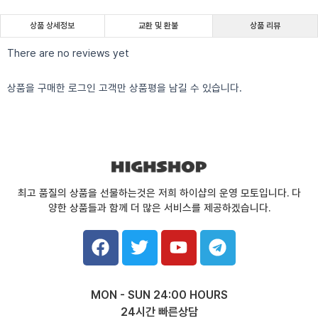
상품 상세정보
교환 및 환불
상품 리뷰
There are no reviews yet
상품을 구매한 로그인 고객만 상품평을 남길 수 있습니다.
최고 품질의 상품을 선물하는것은 저희 하이샵의 운영 모토입니다. 다
양한 상품들과 함께 더 많은 서비스를 제공하겠습니다.
F
T
Y
T
a
w
o
e
c
i
u
l
e
t
t
e
MON - SUN 24:00 HOURS
b
t
u
g
24시간 빠른상담