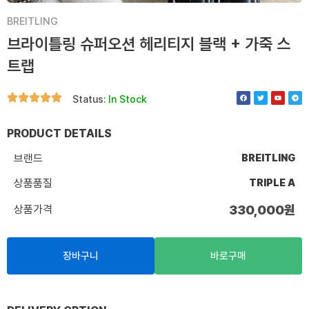
BREITLING
브라이틀링 슈퍼오션 헤리티지 블랙 + 가죽 스
트랩
F
T
Y
T
Status:
In Stock
a
w
o
e
c
i
u
l
e
t
t
e
b
t
u
g
o
e
b
r
PRODUCT DETAILS
o
r
e
a
k
m
브랜드
BREITLING
상품품질
TRIPLE A
상품가격
330,000
원
장바구니
바로구매