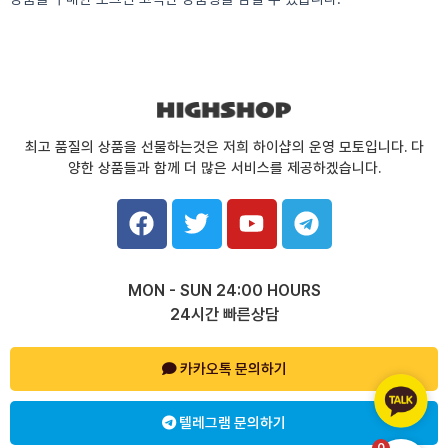
최고 품질의 상품을 선물하는것은 저희 하이샵의 운영 모토입니다. 다
양한 상품들과 함께 더 많은 서비스를 제공하겠습니다.
F
T
Y
T
a
w
o
e
c
i
u
l
e
t
t
e
MON - SUN 24:00 HOURS
b
t
u
g
24시간 빠른상담
o
e
b
r
o
r
e
a
k
카카오톡 문의하기
m
텔레그램 문의하기