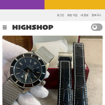
콘
카카오톡 추가 [바로가기]
텐
츠
로그인
회원 가입
내 정보
장바구니
로
건
너
뛰
기