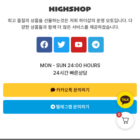
최고 품질의 상품을 선물하는것은 저희 하이샵의 운영 모토입니다. 다
양한 상품들과 함께 더 많은 서비스를 제공하겠습니다.
F
T
Y
T
a
w
o
e
c
i
u
l
e
t
t
e
MON - SUN 24:00 HOURS
b
t
u
g
24시간 빠른상담
o
e
b
r
o
r
e
a
k
카카오톡 문의하기
m
텔레그램 문의하기
0