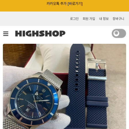
콘
카카오톡 추가 [바로가기]
텐
츠
로그인
회원 가입
내 정보
장바구니
로
건
너
뛰
기