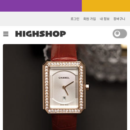
콘
카카오톡 추가 [바로가기]
텐
츠
로그인
회원 가입
내 정보
장바구니
로
건
너
뛰
기