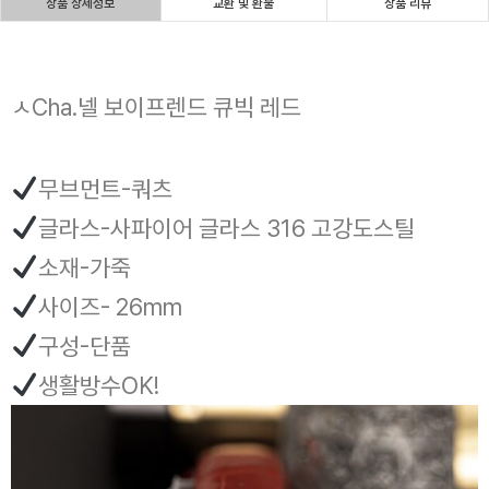
상품 상세정보
교환 및 환불
상품 리뷰
ㅅCha.넬 보이프렌드 큐빅 레드
무브먼트-쿼츠
글라스-사파이어 글라스 316 고강도스틸
소재-가죽
사이즈- 26mm
구성-단품
생활방수OK!