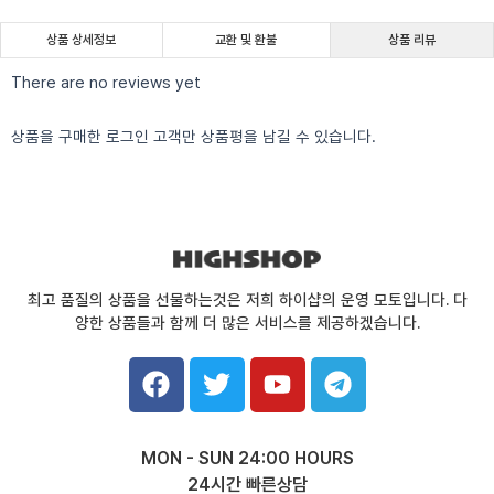
상품 상세정보
교환 및 환불
상품 리뷰
There are no reviews yet
상품을 구매한 로그인 고객만 상품평을 남길 수 있습니다.
최고 품질의 상품을 선물하는것은 저희 하이샵의 운영 모토입니다. 다
양한 상품들과 함께 더 많은 서비스를 제공하겠습니다.
F
T
Y
T
a
w
o
e
c
i
u
l
e
t
t
e
MON - SUN 24:00 HOURS
b
t
u
g
24시간 빠른상담