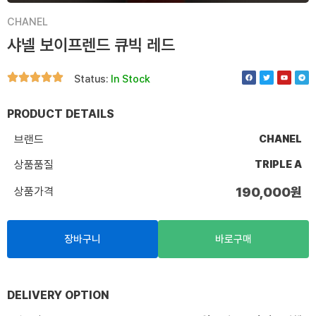
CHANEL
샤넬 보이프렌드 큐빅 레드
F
T
Y
T
Status:
In Stock
a
w
o
e
c
i
u
l
e
t
t
e
b
t
u
g
o
e
b
r
PRODUCT DETAILS
o
r
e
a
k
m
브랜드
CHANEL
상품품질
TRIPLE A
상품가격
190,000
원
장바구니
바로구매
DELIVERY OPTION