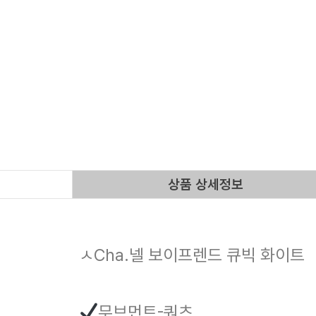
상품 상세정보
ㅅCha.넬 보이프렌드 큐빅 화이트
무브먼트-쿼츠