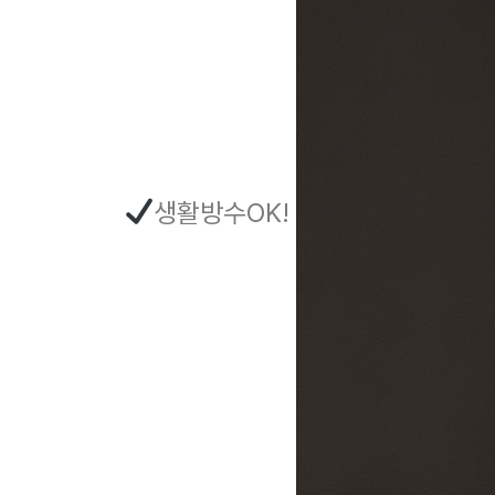
생활방수OK!