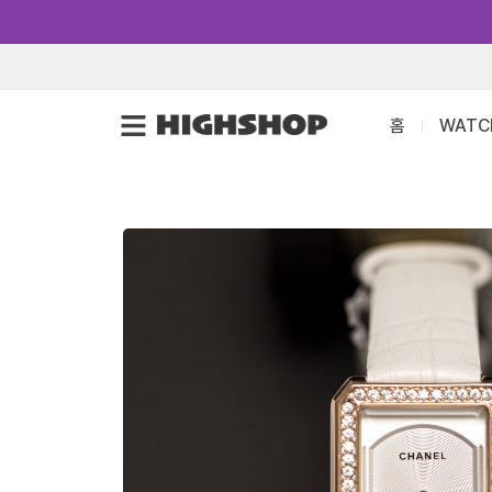
콘
텐
츠
로
홈
WATC
건
너
뛰
기