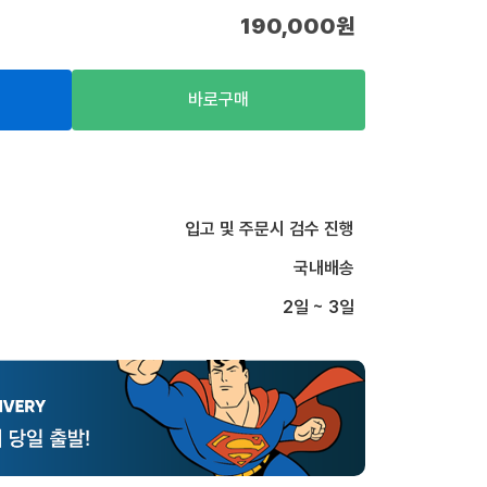
190,000
원
바로구매
입고 및 주문시 검수 진행
국내배송
2일 ~ 3일