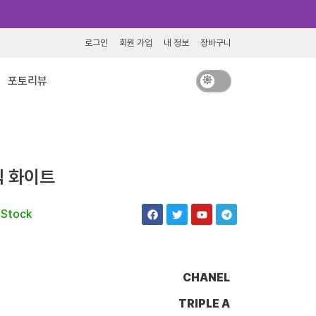
로그인
회원 가입
내 정보
장바구니
포토리뷰
빅 화이트
F
T
Y
T
 Stock
a
w
o
e
c
i
u
l
e
t
t
e
b
t
u
g
o
e
b
r
o
r
e
a
CHANEL
k
m
TRIPLE A