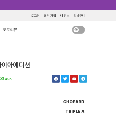
로그인
회원 가입
내 정보
장바구니
포토리뷰
다이아에디션
F
T
Y
T
 Stock
a
w
o
e
c
i
u
l
e
t
t
e
b
t
u
g
o
e
b
r
o
r
e
a
CHOPARD
k
m
TRIPLE A