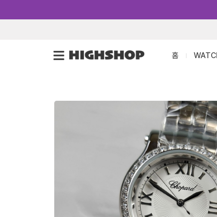
콘
텐
츠
로
홈
WATC
건
너
뛰
기