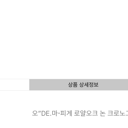
상품 상세정보
오”DE.마-피게 로얄오크 논 크로노