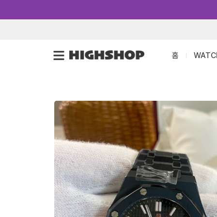
콘
텐
츠
로
홈
WATC
건
너
뛰
기