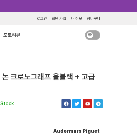
로그인
회원 가입
내 정보
장바구니
포토리뷰
논 크로노그래프 올블랙 + 고급
F
T
Y
T
 Stock
a
w
o
e
c
i
u
l
e
t
t
e
b
t
u
g
o
e
b
r
o
r
e
a
Audermars Piguet
k
m