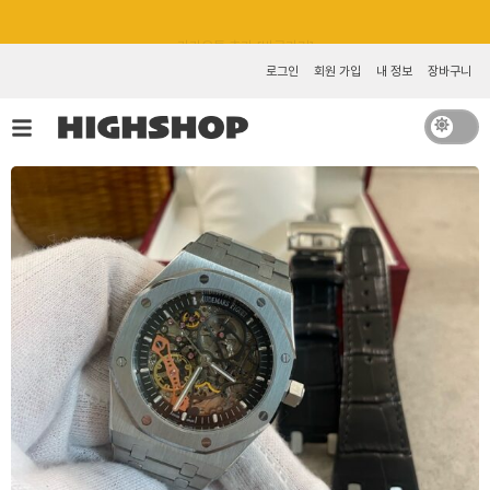
콘
카카오톡 추가 [바로가기]
텐
츠
로그인
회원 가입
내 정보
장바구니
로
건
너
뛰
기