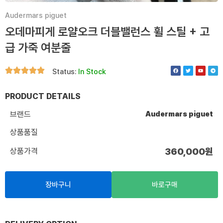
Audermars piguet
오데마피게 로얄오크 더블밸런스 휠 스틸 + 고
급 가죽 여분줄
F
T
Y
T
Status:
In Stock
a
w
o
e
c
i
u
l
e
t
t
e
b
t
u
g
o
e
b
r
PRODUCT DETAILS
o
r
e
a
k
m
브랜드
Audermars piguet
상품품질
상품가격
360,000
원
장바구니
바로구매