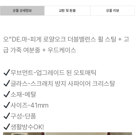
상품 상세정보
교환 및 환불
상품 리뷰
오”DE.마-피게 로얄오크 더블밸런스 휠 스틸 + 고
급 가죽 여분줄 + 우드케이스
무브먼트-업그레이드 된 오토매틱
글라스-스크래치 방지 사파이어 크리스탈
소재-메탈
사이즈-41mm
구성-단품
생활방수OK!