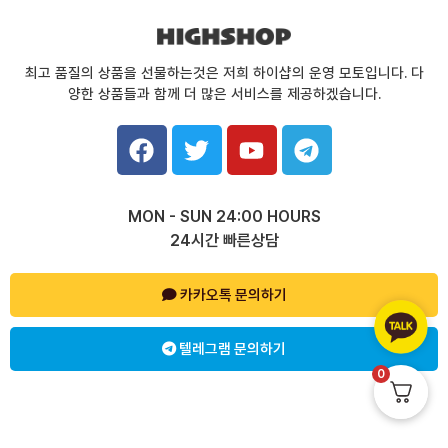
최고 품질의 상품을 선물하는것은 저희 하이샵의 운영 모토입니다. 다
양한 상품들과 함께 더 많은 서비스를 제공하겠습니다.
F
T
Y
T
a
w
o
e
c
i
u
l
e
t
t
e
MON - SUN 24:00 HOURS
b
t
u
g
24시간 빠른상담
o
e
b
r
o
r
e
a
k
카카오톡 문의하기
m
텔레그램 문의하기
0