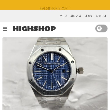
콘
카카오톡 추가 [바로가기]
텐
츠
로그인
회원 가입
내 정보
장바구니
로
건
너
뛰
기