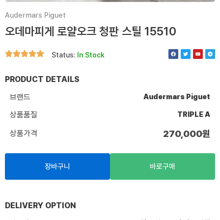
Audermars Piguet
오데마피게 로얄오크 청판 스틸 15510
F
T
Y
T
Status:
In Stock
a
w
o
e
c
i
u
l
e
t
t
e
b
t
u
g
o
e
b
r
PRODUCT DETAILS
o
r
e
a
k
m
브랜드
Audermars Piguet
상품품질
TRIPLE A
상품가격
270,000
원
장바구니
바로구매
DELIVERY OPTION